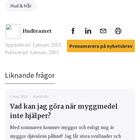
Hud & Hår
Hudteamet
Uppdaterad: 3 januari, 2003
Prenumerera på nyhetsbrev
Publicerad: 3 januari, 2003
Liknande frågor
5 maj, 2022
Hud & Hår
Vad kan jag göra när myggmedel
inte hjälper?
Med sommaren kommer myggor och enligt mig är
myggor djävulens påfund! Jag får stora svullnader och