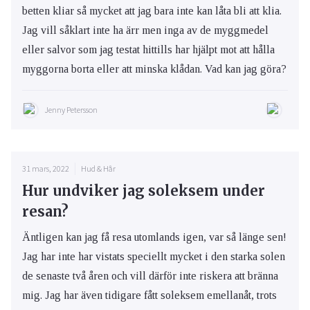
betten kliar så mycket att jag bara inte kan låta bli att klia.
Jag vill såklart inte ha ärr men inga av de myggmedel
eller salvor som jag testat hittills har hjälpt mot att hålla
myggorna borta eller att minska klådan. Vad kan jag göra?
Jenny Petersson
31 mars, 2022
Hud & Hår
Hur undviker jag soleksem under
resan?
Äntligen kan jag få resa utomlands igen, var så länge sen!
Jag har inte har vistats speciellt mycket i den starka solen
de senaste två åren och vill därför inte riskera att bränna
mig. Jag har även tidigare fått soleksem emellanåt, trots