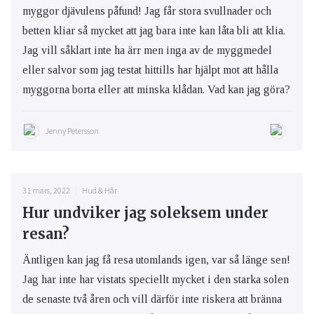
myggor djävulens påfund! Jag får stora svullnader och
betten kliar så mycket att jag bara inte kan låta bli att klia.
Jag vill såklart inte ha ärr men inga av de myggmedel
eller salvor som jag testat hittills har hjälpt mot att hålla
myggorna borta eller att minska klådan. Vad kan jag göra?
Jenny Petersson
31 mars, 2022
Hud & Hår
Hur undviker jag soleksem under
resan?
Äntligen kan jag få resa utomlands igen, var så länge sen!
Jag har inte har vistats speciellt mycket i den starka solen
de senaste två åren och vill därför inte riskera att bränna