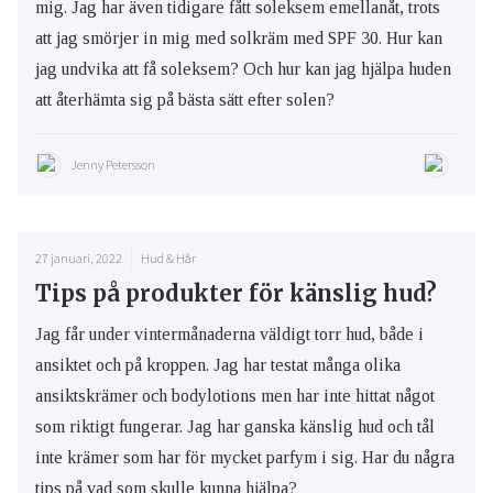
mig. Jag har även tidigare fått soleksem emellanåt, trots
att jag smörjer in mig med solkräm med SPF 30. Hur kan
jag undvika att få soleksem? Och hur kan jag hjälpa huden
att återhämta sig på bästa sätt efter solen?
Jenny Petersson
27 januari, 2022
Hud & Hår
Tips på produkter för känslig hud?
Jag får under vintermånaderna väldigt torr hud, både i
ansiktet och på kroppen. Jag har testat många olika
ansiktskrämer och bodylotions men har inte hittat något
som riktigt fungerar. Jag har ganska känslig hud och tål
inte krämer som har för mycket parfym i sig. Har du några
tips på vad som skulle kunna hjälpa?