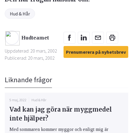
Hud & Hår
Hudteamet
Uppdaterad: 20 mars, 2002
Prenumerera på nyhetsbrev
Publicerad: 20 mars, 2002
Liknande frågor
5 maj, 2022
Hud & Hår
Vad kan jag göra när myggmedel
inte hjälper?
Med sommaren kommer myggor och enligt mig är