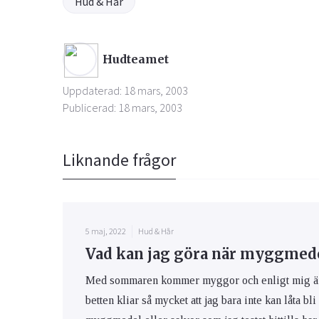
Hud & Hår
Hudteamet
Uppdaterad: 18 mars, 2003
Publicerad: 18 mars, 2003
Liknande frågor
5 maj, 2022
Hud & Hår
Vad kan jag göra när myggmedel
Med sommaren kommer myggor och enligt mig är m
betten kliar så mycket att jag bara inte kan låta bli