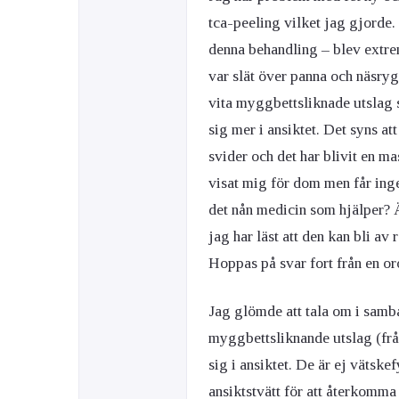
tca-peeling vilket jag gjorde.
denna behandling – blev extre
var slät över panna och näsryg
vita myggbettsliknade utslag s
sig mer i ansiktet. Det syns at
svider och det har blivit en ma
visat mig för dom men får inge
det nån medicin som hjälper? Ä
jag har läst att den kan bli av
Hoppas på svar fort från en or
Jag glömde att tala om i samb
myggbettsliknande utslag (från
sig i ansiktet. De är ej vätske
ansiktstvätt för att återkomm