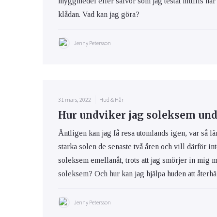
myggmedel eller salvor som jag testat hittills har 
klådan. Vad kan jag göra?
Jenny Petersson
31 mars, 2022
Hud & Hår
Hur undviker jag soleksem und
Äntligen kan jag få resa utomlands igen, var så lä
starka solen de senaste två åren och vill därför int
soleksem emellanåt, trots att jag smörjer in mig 
soleksem? Och hur kan jag hjälpa huden att återhäm
Jenny Petersson