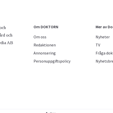
Om DOKTORN
Mer av D
och
ård och
Om oss
Nyheter
edia AB
Redaktionen
TV
Annonsering
Fråga dok
Personuppgiftspolicy
Nyhetsbr