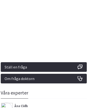
Vacciner
Hjärta & Kärl
Hud & Hår
Rökavvänjning
Sex & Samliv
din
e besvara
Rörelseapparaten
Sömn & Stress
ar
n
Ställ en fråga
Om fråga doktorn
icy.
Våra experter
Åsa Cidh