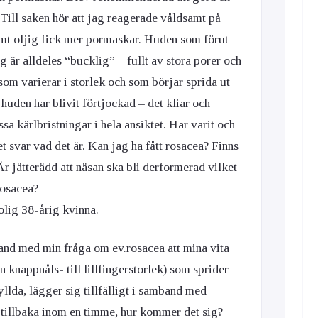
 Till saken hör att jag reagerade våldsamt på
mt oljig fick mer pormaskar. Huden som förut
g är alldeles “bucklig” – fullt av stora porer och
om varierar i storlek och som börjar sprida ut
t huden har blivit förtjockad – det kliar och
ssa kärlbristningar i hela ansiktet. Har varit och
t svar vad det är. Kan jag ha fått rosacea? Finns
r jätterädd att näsan ska bli derformerad vilket
 rosacea?
olig 38-årig kvinna.
and med min fråga om ev.rosacea att mina vita
 knappnåls- till lillfingerstorlek) som sprider
fyllda, lägger sig tillfälligt i samband med
a tillbaka inom en timme, hur kommer det sig?