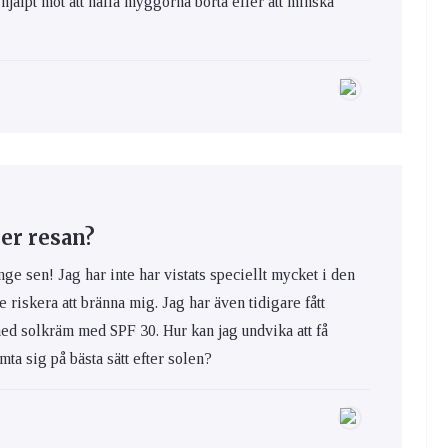
hjälpt mot att hålla myggorna borta eller att minska
er resan?
nge sen! Jag har inte har vistats speciellt mycket i den
e riskera att bränna mig. Jag har även tidigare fått
med solkräm med SPF 30. Hur kan jag undvika att få
ta sig på bästa sätt efter solen?