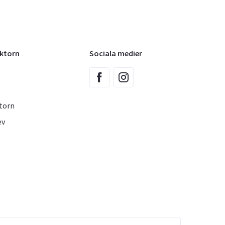
oktorn
Sociala medier
torn
ev