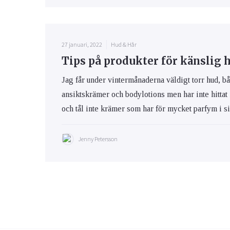
27 januari, 2022
Hud & Hår
Tips på produkter för känslig 
Jag får under vintermånaderna väldigt torr hud, bå
ansiktskrämer och bodylotions men har inte hittat
och tål inte krämer som har för mycket parfym i s
Jenny Petersson