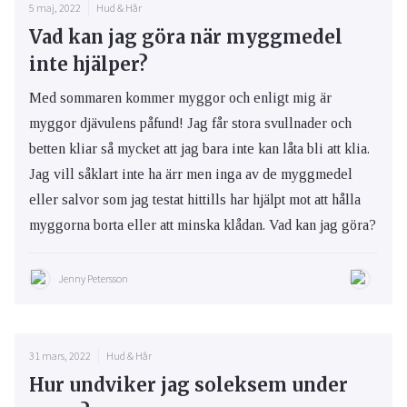
5 maj, 2022
Hud & Hår
Vad kan jag göra när myggmedel
inte hjälper?
Med sommaren kommer myggor och enligt mig är
myggor djävulens påfund! Jag får stora svullnader och
betten kliar så mycket att jag bara inte kan låta bli att klia.
Jag vill såklart inte ha ärr men inga av de myggmedel
eller salvor som jag testat hittills har hjälpt mot att hålla
myggorna borta eller att minska klådan. Vad kan jag göra?
Jenny Petersson
31 mars, 2022
Hud & Hår
Hur undviker jag soleksem under