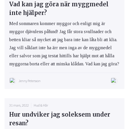
Vad kan jag göra när myggmedel
inte hjälper?
Med sommaren kommer myggor och enligt mig är
myggor djävulens påfund! Jag får stora svullnader och
betten kliar så mycket att jag bara inte kan låta bli att klia.
Jag vill såklart inte ha ärr men inga av de myggmedel
eller salvor som jag testat hittills har hjälpt mot att hålla
myggorna borta eller att minska klådan. Vad kan jag göra?
Jenny Petersson
31 mars, 2022
Hud & Hår
Hur undviker jag soleksem under
resan?