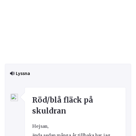
Lyssna
Röd/blå fläck på
skuldran
Hejsan,
ända sedan många år tillbaka har jag