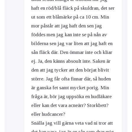
haft en röd/blå fläck på skuldran, det ser
ut som ett blåmärke på ca 10 cm. Min
mor påstår att jag haft den sen jag
föddes men jag kan inte se på nån av
bilderna sen jag var liten att jag haft en
sån fläck där. Den ömmar inte och kliar
ej. Ja, den känns absoult inte. Saken är
den att jag tycker att den börjat blivit
större. Jag får ofta finnar där, så huden
är ganska fet samt mycket porig. Min
fråga är, bör jag uppsöka en hudläkare
eller kan det vara acneärr? Storkbett?
eller hudcancer?
Snälla jag vill gärna veta vad ni tror att
det kan vara, jag är en sån som drar mig