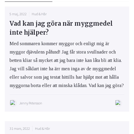
5 maj, 2022
Hud & Hår
Vad kan jag göra när myggmedel
inte hjälper?
Med sommaren kommer myggor och enligt mig är
myggor djävulens påfund! Jag får stora svullnader och
betten kliar så mycket att jag bara inte kan låta bli att klia.
Jag vill såklart inte ha ärr men inga av de myggmedel
eller salvor som jag testat hittills har hjälpt mot att hålla
myggorna borta eller att minska klådan. Vad kan jag göra?
Jenny Petersson
31 mars, 2022
Hud & Hår