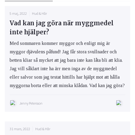
5 maj, 2022
Hud & Hår
Vad kan jag göra när myggmedel
inte hjälper?
Med sommaren kommer myggor och enligt mig är
myggor djävulens påfund! Jag får stora svullnader och
betten kliar så mycket att jag bara inte kan låta bli att klia.
Jag vill såklart inte ha ärr men inga av de myggmedel
eller salvor som jag testat hittills har hjälpt mot att hålla
myggorna borta eller att minska klådan. Vad kan jag göra?
Jenny Petersson
31 mars, 2022
Hud & Hår