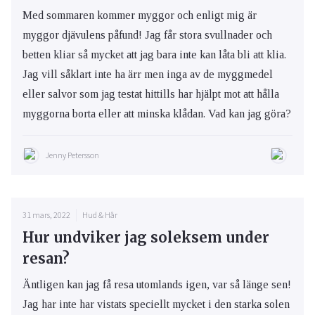
Med sommaren kommer myggor och enligt mig är
myggor djävulens påfund! Jag får stora svullnader och
betten kliar så mycket att jag bara inte kan låta bli att klia.
Jag vill såklart inte ha ärr men inga av de myggmedel
eller salvor som jag testat hittills har hjälpt mot att hålla
myggorna borta eller att minska klådan. Vad kan jag göra?
Jenny Petersson
31 mars, 2022
Hud & Hår
Hur undviker jag soleksem under
resan?
Äntligen kan jag få resa utomlands igen, var så länge sen!
Jag har inte har vistats speciellt mycket i den starka solen