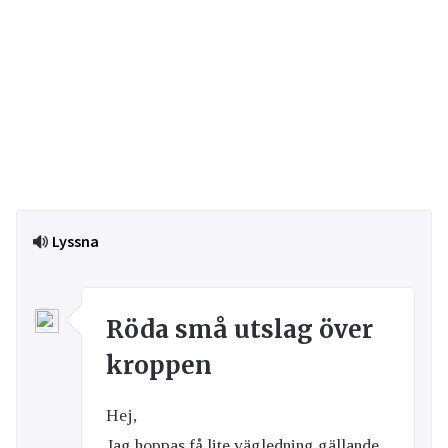
Lyssna
Röda små utslag över
kroppen
Hej,
Jag hoppas få lite vägledning gällande