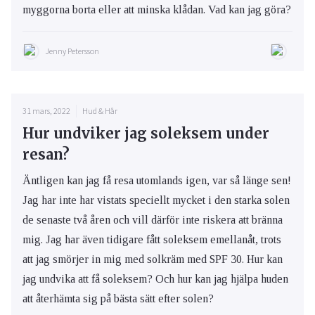
myggorna borta eller att minska klådan. Vad kan jag göra?
Jenny Petersson
31 mars, 2022
Hud & Hår
Hur undviker jag soleksem under
resan?
Äntligen kan jag få resa utomlands igen, var så länge sen!
Jag har inte har vistats speciellt mycket i den starka solen
de senaste två åren och vill därför inte riskera att bränna
mig. Jag har även tidigare fått soleksem emellanåt, trots
att jag smörjer in mig med solkräm med SPF 30. Hur kan
jag undvika att få soleksem? Och hur kan jag hjälpa huden
att återhämta sig på bästa sätt efter solen?