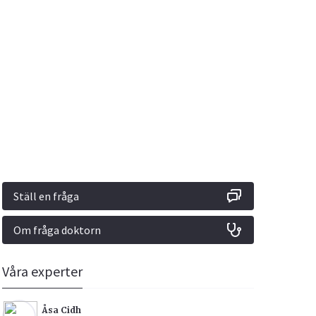
Vacciner
Hjärta & Kärl
Hud & Hår
Rökavvänjning
Sex & Samliv
din
e besvara
Rörelseapparaten
Sömn & Stress
ar
n
Ställ en fråga
Om fråga doktorn
icy.
Våra experter
Åsa Cidh