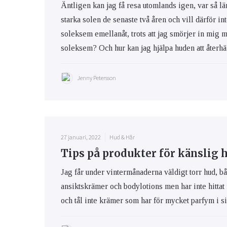
Äntligen kan jag få resa utomlands igen, var så lä
starka solen de senaste två åren och vill därför int
soleksem emellanåt, trots att jag smörjer in mig 
soleksem? Och hur kan jag hjälpa huden att återhäm
Jenny Petersson
27 januari, 2022
Hud & Hår
Tips på produkter för känslig 
Jag får under vintermånaderna väldigt torr hud, bå
ansiktskrämer och bodylotions men har inte hittat
och tål inte krämer som har för mycket parfym i s