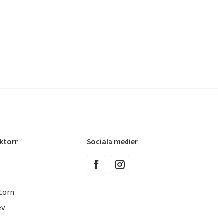
oktorn
Sociala medier
torn
ev