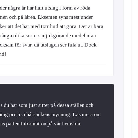
der några år har haft utslag i form av röda
men och på låren. Eksemen syns mest under
er att det har med torr hud att göra. Det är bara
 många olika sorters mjukgörande medel utan
acksam för svar, då utslagen ser fula ut. Dock
nd!
is du har som just sitter på dessa ställen och
lning precis i hårsäckens mynning. Läs mera om
ens patientinformation på vår hemsida.