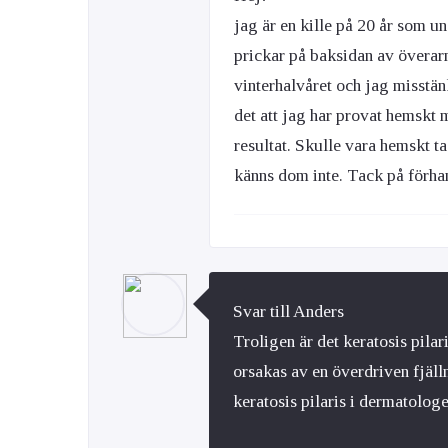
jag är en kille på 20 år som un
prickar på baksidan av överar
vinterhalvåret och jag misstänk
det att jag har provat hemskt
resultat. Skulle vara hemskt t
känns dom inte. Tack på förha
Svar till Anders
Troligen är det keratosis pilar
orsakas av en överdriven fjäl
keratosis pilaris i dermatolog