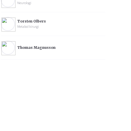
Neurologi
Torsten Olbers
Metabol kirurgi
Thomas Magnusson