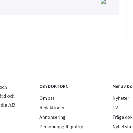
Om DOKTORN
Mer av D
och
ård och
Om oss
Nyheter
edia AB
Redaktionen
TV
Annonsering
Fråga dok
Personuppgiftspolicy
Nyhetsbr