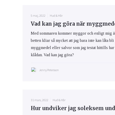
5 maj, 2022
Hud & Hår
Vad kan jag göra när myggmedel
Med sommaren kommer myggor och enligt mig är m
betten kliar så mycket att jag bara inte kan låta bli
myggmedel eller salvor som jag testat hittills har 
klådan. Vad kan jag göra?
Jenny Petersson
31 mars, 2022
Hud & Hår
Hur undviker jag soleksem und