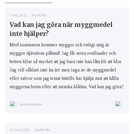
5 maj, 2022
Hud & Hår
Vad kan jag göra när myggmedel
inte hjälper?
Med sommaren kommer myggor och enligt mig är
myggor djävulens påfund! Jag får stora svullnader och
betten kliar så mycket att jag bara inte kan låta bli att klia.
Jag vill såklart inte ha ärr men inga av de myggmedel
eller salvor som jag testat hittills har hjälpt mot att hålla
myggorna borta eller att minska klådan. Vad kan jag göra?
Jenny Petersson
31 mars, 2022
Hud & Hår