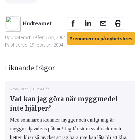
Hudteamet
Uppdaterad: 19 februari, 2004
Prenumerera på nyhetsbrev
Publicerad: 19 februari, 2004
Liknande frågor
5 maj, 2022
Hud & Hår
Vad kan jag göra när myggmedel
inte hjälper?
Med sommaren kommer myggor och enligt mig är
myggor djävulens påfund! Jag får stora svullnader och
betten kliar så mycket att jag bara inte kan låta bli att klia.