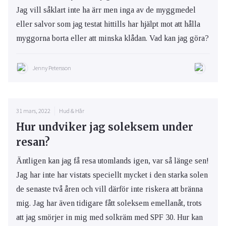
Jag vill såklart inte ha ärr men inga av de myggmedel
eller salvor som jag testat hittills har hjälpt mot att hålla
myggorna borta eller att minska klådan. Vad kan jag göra?
Jenny Petersson
31 mars, 2022
Hud & Hår
Hur undviker jag soleksem under
resan?
Äntligen kan jag få resa utomlands igen, var så länge sen!
Jag har inte har vistats speciellt mycket i den starka solen
de senaste två åren och vill därför inte riskera att bränna
mig. Jag har även tidigare fått soleksem emellanåt, trots
att jag smörjer in mig med solkräm med SPF 30. Hur kan