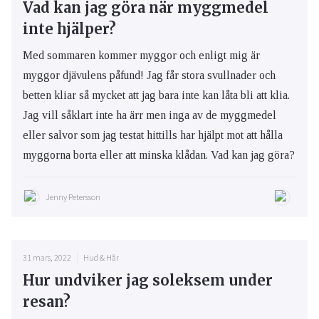
Vad kan jag göra när myggmedel
inte hjälper?
Med sommaren kommer myggor och enligt mig är
myggor djävulens påfund! Jag får stora svullnader och
betten kliar så mycket att jag bara inte kan låta bli att klia.
Jag vill såklart inte ha ärr men inga av de myggmedel
eller salvor som jag testat hittills har hjälpt mot att hålla
myggorna borta eller att minska klådan. Vad kan jag göra?
Jenny Petersson
31 mars, 2022
Hud & Hår
Hur undviker jag soleksem under
resan?