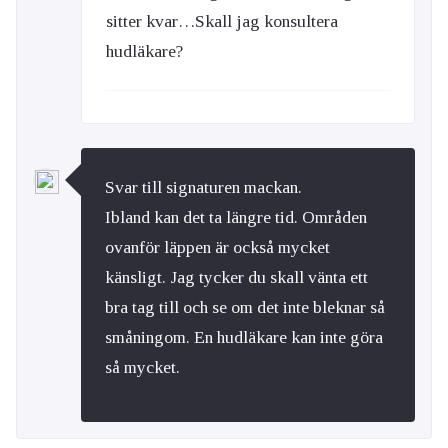
sitter kvar…Skall jag konsultera
hudläkare?
Svar till signaturen mackan.
Ibland kan det ta längre tid. Områden
ovanför läppen är också mycket
känsligt. Jag tycker du skall vänta ett
bra tag till och se om det inte bleknar så
småningom. En hudläkare kan inte göra
så mycket.