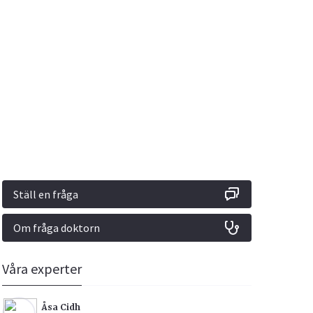
Vacciner
Hjärta & Kärl
Hud & Hår
Rökavvänjning
Sex & Samliv
din
e besvara
Rörelseapparaten
Sömn & Stress
ar
n
Ställ en fråga
Om fråga doktorn
icy.
Våra experter
Åsa Cidh