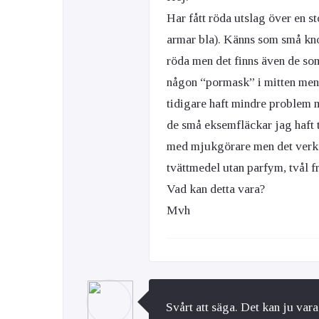
Har fått röda utslag över en s
armar bla). Känns som små knot
röda men det finns även de som i
någon “pormask” i mitten men 
tidigare haft mindre problem 
de små eksemfläckar jag haft 
med mjukgörare men det verkar
tvättmedel utan parfym, tvål f
Vad kan detta vara?
Mvh
Svårt att säga. Det kan ju var