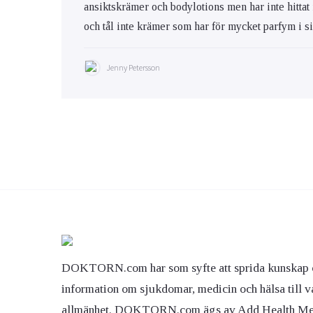
ansiktskrämer och bodylotions men har inte hittat
och tål inte krämer som har för mycket parfym i s
Jenny Petersson
DOKTORN.com har som syfte att sprida kunskap 
information om sjukdomar, medicin och hälsa till v
allmänhet. DOKTORN.com ägs av Add Health M