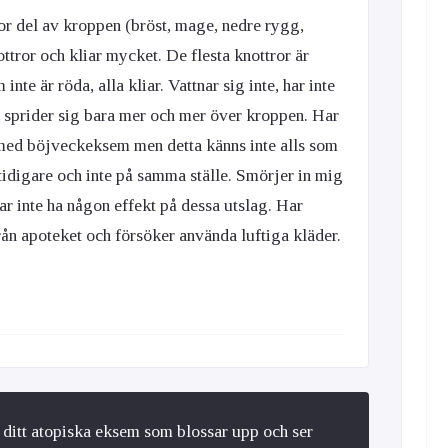
tor del av kroppen (bröst, mage, nedre rygg,
tror och kliar mycket. De flesta knottror är
nte är röda, alla kliar. Vattnar sig inte, har inte
sprider sig bara mer och mer över kroppen. Har
med böjveckeksem men detta känns inte alls som
tidigare och inte på samma ställe. Smörjer in mig
 inte ha någon effekt på dessa utslag. Har
rån apoteket och försöker använda luftiga kläder.
a ditt atopiska eksem som blossar upp och ser