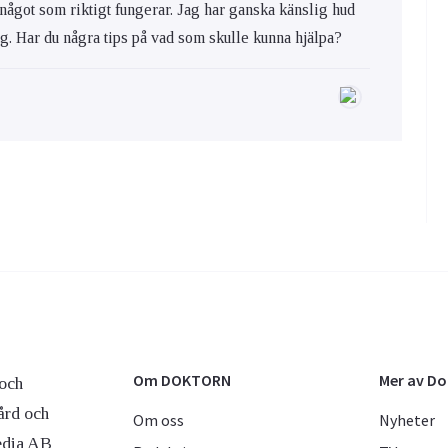
 något som riktigt fungerar. Jag har ganska känslig hud
ig. Har du några tips på vad som skulle kunna hjälpa?
Om DOKTORN
Mer av D
och
ård och
Om oss
Nyheter
edia AB