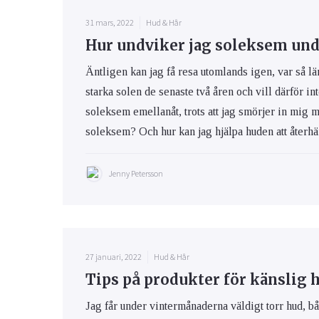
31 mars, 2022
Hud & Hår
Hur undviker jag soleksem und
Äntligen kan jag få resa utomlands igen, var så lä
starka solen de senaste två åren och vill därför int
soleksem emellanåt, trots att jag smörjer in mig 
soleksem? Och hur kan jag hjälpa huden att återhäm
Jenny Petersson
27 januari, 2022
Hud & Hår
Tips på produkter för känslig 
Jag får under vintermånaderna väldigt torr hud, bå