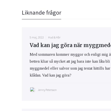
Liknande frågor
5 maj, 2022
Hud & Hår
Vad kan jag göra när myggmedel
Med sommaren kommer myggor och enligt mig är m
betten kliar så mycket att jag bara inte kan låta bli
myggmedel eller salvor som jag testat hittills har 
klådan. Vad kan jag göra?
Jenny Petersson