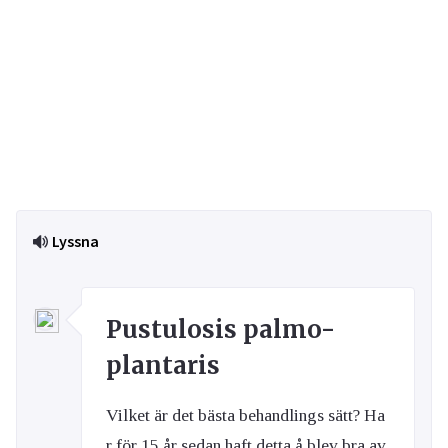
Lyssna
Pustulosis palmo-
plantaris
Vilket är det bästa behandlings sätt? Ha
r för 15 år sedan haft detta å blev bra av