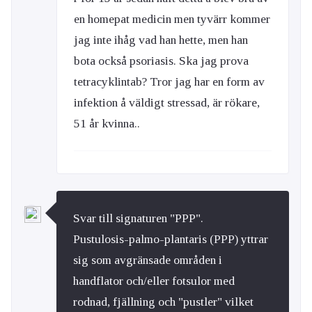
en homepat medicin men tyvärr kommer
jag inte ihåg vad han hette, men han
bota också psoriasis. Ska jag prova
tetracyklintab? Tror jag har en form av
infektion å väldigt stressad, är rökare,
51 år kvinna..
Svar till signaturen "PPP".
Pustulosis-palmo-plantaris (PPP) yttrar
sig som avgränsade områden i
handflator och/eller fotsulor med
rodnad, fjällning och "pustler" vilket