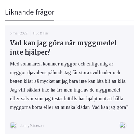
Liknande frågor
5 maj, 2022
Hud & Hår
Vad kan jag göra när myggmedel
inte hjälper?
Med sommaren kommer myggor och enligt mig är
myggor djävulens påfund! Jag får stora svullnader och
betten kliar så mycket att jag bara inte kan låta bli att klia.
Jag vill såklart inte ha ärr men inga av de myggmedel
eller salvor som jag testat hittills har hjälpt mot att hålla
myggorna borta eller att minska klådan. Vad kan jag göra?
Jenny Petersson