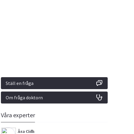
Vacciner
Hjärta & Kärl
Hud & Hår
Rökavvänjning
Sex & Samliv
din
e besvara
Rörelseapparaten
Sömn & Stress
ar
n
Ställ en fråga
Om fråga doktorn
icy.
Våra experter
Åsa Cidh