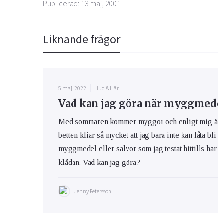
Publicerad: 13 maj, 2001
Liknande frågor
5 maj, 2022
Hud & Hår
Vad kan jag göra när myggmedel
Med sommaren kommer myggor och enligt mig är m
betten kliar så mycket att jag bara inte kan låta bli
myggmedel eller salvor som jag testat hittills har 
klådan. Vad kan jag göra?
Jenny Petersson