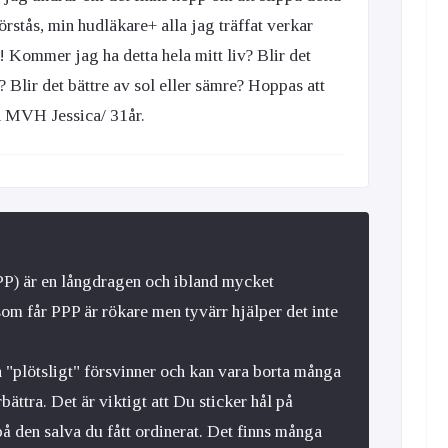
örstås, min hudläkare+ alla jag träffat verkar
 Kommer jag ha detta hela mitt liv? Blir det
a? Blir det bättre av sol eller sämre? Hoppas att
nd MVH Jessica/ 31år.
PP) är en långdragen och ibland mycket
om får PPP är rökare men tyvärr hjälper det inte
en "plötsligt" försvinner och kan vara borta många
bättra. Det är viktigt att Du sticker hål på
å den salva du fått ordinerat. Det finns många