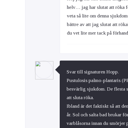
helv… jag har slutat att röka f
veta så lite om denna sjukdom!
bättre av att jag slutat att rök
du vet lite mer tack på förha
Svar till signaturen Hopp.
Pustulosis palmo-plantaris (P
besvärlig sjukdom. De flesta s
att sluta röka.
Ibland är det faktiskt så att d
år. Sol och salta bad brukar för
varblåsorna innan du smörjer p