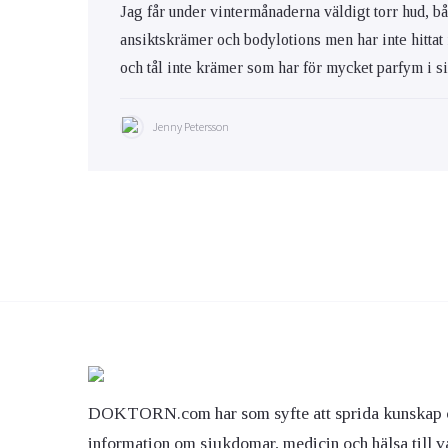
Jag får under vintermånaderna väldigt torr hud, bå
ansiktskrämer och bodylotions men har inte hittat
och tål inte krämer som har för mycket parfym i s
Jenny Petersson
DOKTORN.com har som syfte att sprida kunskap 
information om sjukdomar, medicin och hälsa till v