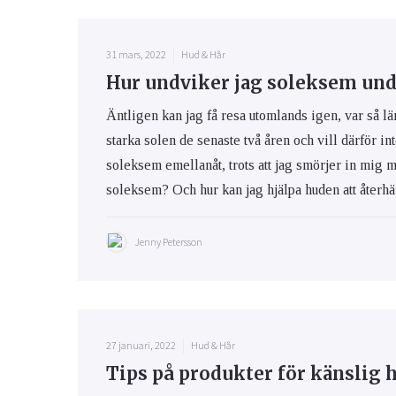
31 mars, 2022
Hud & Hår
Hur undviker jag soleksem und
Äntligen kan jag få resa utomlands igen, var så lä
starka solen de senaste två åren och vill därför int
soleksem emellanåt, trots att jag smörjer in mig 
soleksem? Och hur kan jag hjälpa huden att återhäm
Jenny Petersson
27 januari, 2022
Hud & Hår
Tips på produkter för känslig 