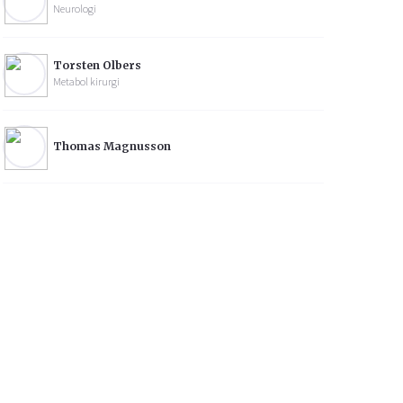
Neurologi
Torsten Olbers
Metabol kirurgi
Thomas Magnusson