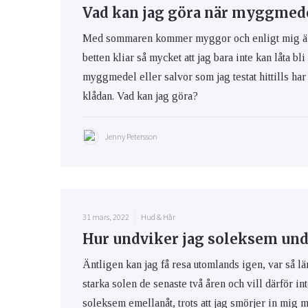
Vad kan jag göra när myggmedel
Med sommaren kommer myggor och enligt mig är m
betten kliar så mycket att jag bara inte kan låta bli
myggmedel eller salvor som jag testat hittills har 
klådan. Vad kan jag göra?
Jenny Petersson
31 mars, 2022
Hud & Hår
Hur undviker jag soleksem und
Äntligen kan jag få resa utomlands igen, var så lä
starka solen de senaste två åren och vill därför int
soleksem emellanåt, trots att jag smörjer in mig 