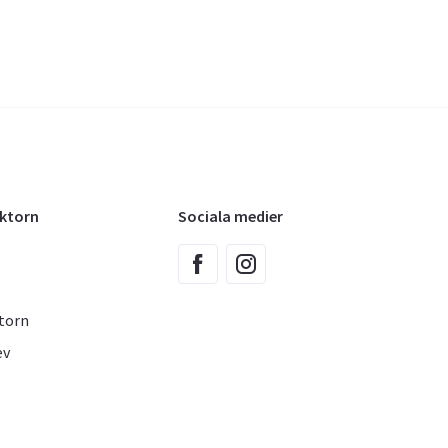
oktorn
Sociala medier
torn
ev