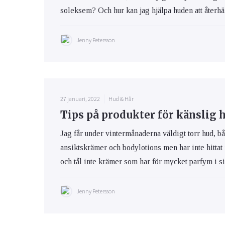
soleksem? Och hur kan jag hjälpa huden att återhäm
Jenny Petersson
27 januari, 2022
Hud & Hår
Tips på produkter för känslig 
Jag får under vintermånaderna väldigt torr hud, bå
ansiktskrämer och bodylotions men har inte hittat
och tål inte krämer som har för mycket parfym i s
Jenny Petersson