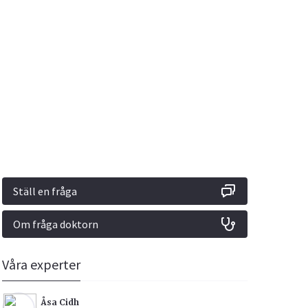
Vacciner
Hjärta & Kärl
Hud & Hår
Rökavvänjning
Sex & Samliv
din
e besvara
Rörelseapparaten
Sömn & Stress
ar
n
Ställ en fråga
Om fråga doktorn
icy.
Våra experter
Åsa Cidh