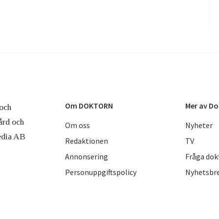
Om DOKTORN
Mer av D
och
ård och
Om oss
Nyheter
edia AB
Redaktionen
TV
Annonsering
Fråga dok
Personuppgiftspolicy
Nyhetsbr