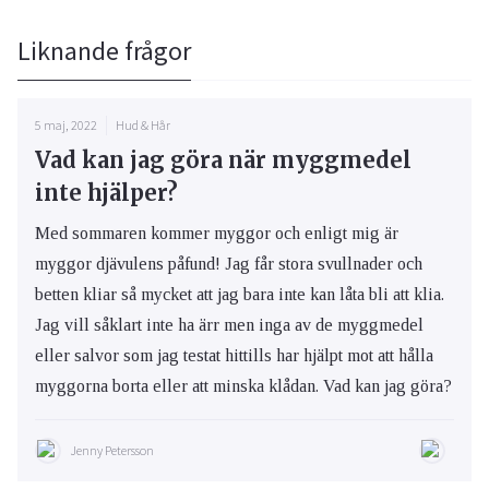
Liknande frågor
5 maj, 2022
Hud & Hår
Vad kan jag göra när myggmedel
inte hjälper?
Med sommaren kommer myggor och enligt mig är
myggor djävulens påfund! Jag får stora svullnader och
betten kliar så mycket att jag bara inte kan låta bli att klia.
Jag vill såklart inte ha ärr men inga av de myggmedel
eller salvor som jag testat hittills har hjälpt mot att hålla
myggorna borta eller att minska klådan. Vad kan jag göra?
Jenny Petersson