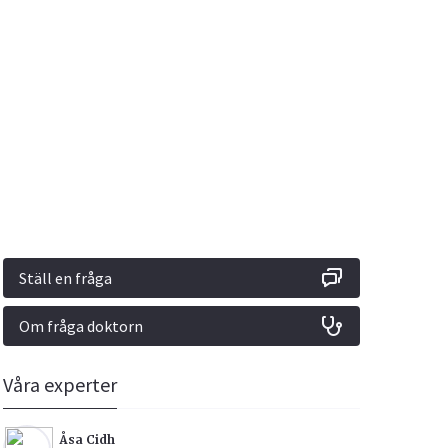
Vacciner
Hjärta & Kärl
Hud & Hår
Rökavvänjning
Sex & Samliv
din
e besvara
Rörelseapparaten
Sömn & Stress
ar
n
Ställ en fråga
Om fråga doktorn
icy.
Våra experter
Åsa Cidh