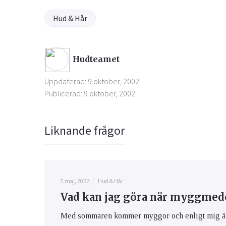
Hud & Hår
Hudteamet
Uppdaterad: 9 oktober, 2002
Publicerad: 9 oktober, 2002
Liknande frågor
5 maj, 2022
Hud & Hår
Vad kan jag göra när myggmedel
Med sommaren kommer myggor och enligt mig är m