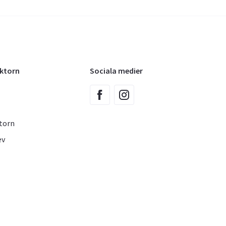
oktorn
Sociala medier
torn
ev