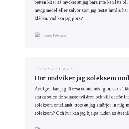
betten kliar så mycket att jag bara inte kan låta bli
myggmedel eller salvor som jag testat hittills har 
klådan. Vad kan jag göra?
Jenny Petersson
31 mars, 2022
Hud & Hår
Hur undviker jag soleksem und
Äntligen kan jag få resa utomlands igen, var så lä
starka solen de senaste två åren och vill därför int
soleksem emellanåt, trots att jag smörjer in mig 
soleksem? Och hur kan jag hjälpa huden att återhäm