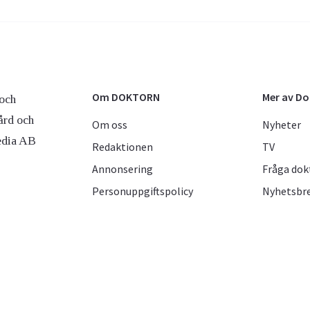
Om DOKTORN
Mer av D
och
ård och
Om oss
Nyheter
edia AB
Redaktionen
TV
Annonsering
Fråga dok
Personuppgiftspolicy
Nyhetsbr