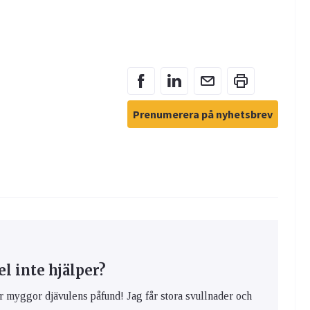
Prenumerera på nyhetsbrev
 inte hjälper?
yggor djävulens påfund! Jag får stora svullnader och