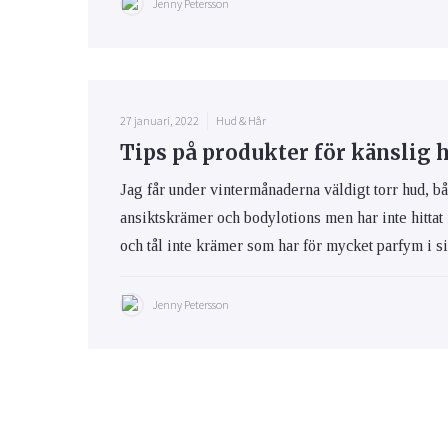
Jenny Petersson
27 januari, 2022
Hud & Hår
Tips på produkter för känslig 
Jag får under vintermånaderna väldigt torr hud, bå
ansiktskrämer och bodylotions men har inte hittat
och tål inte krämer som har för mycket parfym i s
Jenny Petersson