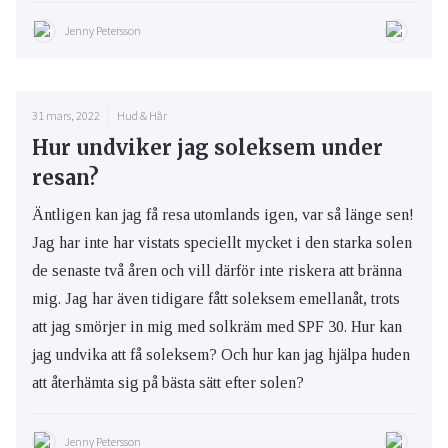
Jenny Petersson
31 mars, 2022
Hud & Hår
Hur undviker jag soleksem under
resan?
Äntligen kan jag få resa utomlands igen, var så länge sen!
Jag har inte har vistats speciellt mycket i den starka solen
de senaste två åren och vill därför inte riskera att bränna
mig. Jag har även tidigare fått soleksem emellanåt, trots
att jag smörjer in mig med solkräm med SPF 30. Hur kan
jag undvika att få soleksem? Och hur kan jag hjälpa huden
att återhämta sig på bästa sätt efter solen?
Jenny Petersson