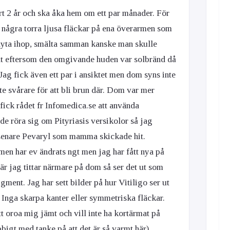
art 2 år och ska åka hem om ett par månader. För
 några torra ljusa fläckar på ena överarmen som
flyta ihop, smälta samman kanske man skulle
lt eftersom den omgivande huden var solbränd då
Jag fick även ett par i ansiktet men dom syns inte
ite svårare för att bli brun där. Dom var mer
 fick rådet fr Infomedica.se att använda
 röra sig om Pityriasis versikolor så jag
senare Pevaryl som mamma skickade hit.
men har ev ändrats ngt men jag har fått nya på
r jag tittar närmare på dom så ser det ut som
ment. Jag har sett bilder på hur Vitiligo ser ut
å. Inga skarpa kanter eller symmetriska fläckar.
att oroa mig jämt och vill inte ha kortärmat på
bigt med tanke på att det är så varmt här).