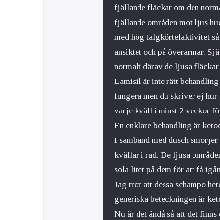
fjällande fläckar om den norm
fjällande områden mot ljus hud
med hög talgkörtelaktivitet så
ansiktet och på överarmar. Sjä
normalt därav de ljusa fläckar
Lamisil är inte rätt behandli
fungera men du skriver ej hur
varje kväll i minst 2 veckor fö
En enklare behandling är keto
I samband med dusch smörjer 
kvällar i rad. De ljusa område
sola litet på dem för att få ig
Jag tror att dessa schampo he
generiska beteckningen är ket
Nu är det ändå så att det finns