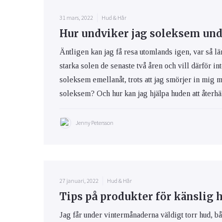
31 mars, 2022
Hud & Hår
Hur undviker jag soleksem und
Äntligen kan jag få resa utomlands igen, var så lä
starka solen de senaste två åren och vill därför int
soleksem emellanåt, trots att jag smörjer in mig 
soleksem? Och hur kan jag hjälpa huden att återhäm
Jenny Petersson
27 januari, 2022
Hud & Hår
Tips på produkter för känslig 
Jag får under vintermånaderna väldigt torr hud, bå