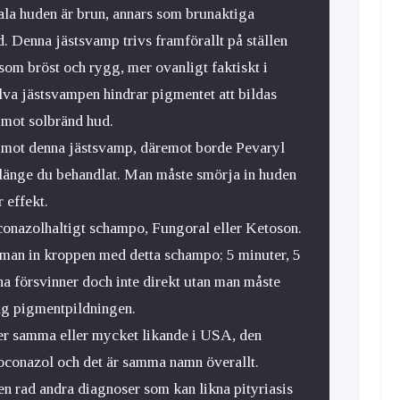
ala huden är brun, annars som brunaktiga
. Denna jästsvamp trivs framförallt på ställen
som bröst och rygg, mer ovanligt faktiskt i
lva jästsvampen hindrar pigmentet att bildas
 mot solbränd hud.
ng mot denna jästsvamp, däremot borde Pevaryl
 länge du behandlat. Man måste smörja in huden
r effekt.
conazolhaltigt schampo, Fungoral eller Ketoson.
man in kroppen med detta schampo; 5 minuter, 5
na försvinner doch inte direkt utan man måste
ång pigmentpildningen.
ter samma eller mycket likande i USA, den
oconazol och det är samma namn överallt.
 en rad andra diagnoser som kan likna pityriasis