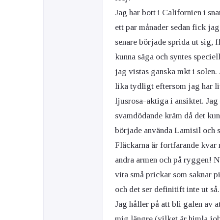
Jag har bott i Californien i sn
ett par månader sedan fick jag
senare började sprida ut sig, 
kunna säga och syntes speciel
jag vistas ganska mkt i solen. 
lika tydligt eftersom jag har l
ljusrosa-aktiga i ansiktet. Jag
svamdödande kräm då det kunde
började använda Lamisil och 
Fläckarna är fortfarande kvar 
andra armen och på ryggen! Nä
vita små prickar som saknar pig
och det ser definitift inte ut s
Jag håller på att bli galen av 
mig längre (vilket är himla job