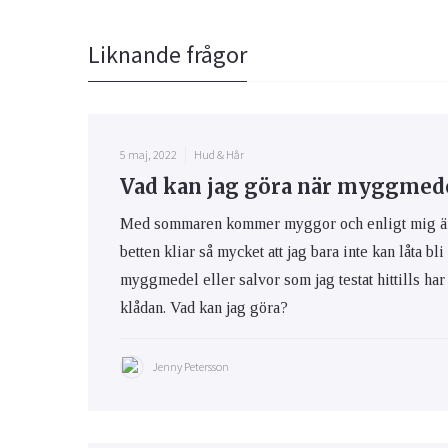
Liknande frågor
5 maj, 2022
Hud & Hår
Vad kan jag göra när myggmedel
Med sommaren kommer myggor och enligt mig är m
betten kliar så mycket att jag bara inte kan låta bli
myggmedel eller salvor som jag testat hittills har 
klådan. Vad kan jag göra?
Jenny Petersson