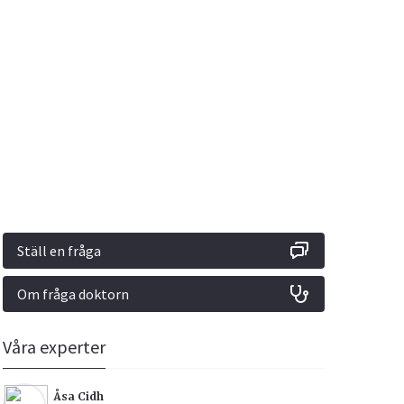
Vacciner
Hjärta & Kärl
Hud & Hår
Rökavvänjning
Sex & Samliv
din
e besvara
Rörelseapparaten
Sömn & Stress
ar
n
Ställ en fråga
Om fråga doktorn
icy.
Våra experter
Åsa Cidh