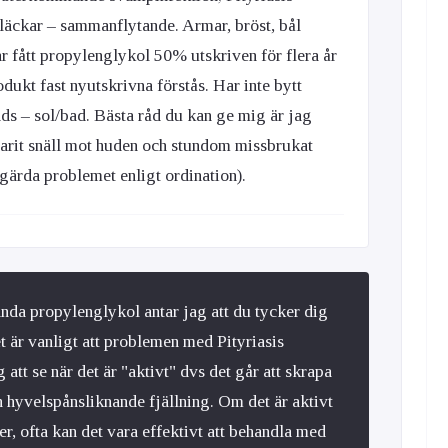
fläckar – sammanflytande. Armar, bröst, bål
r fått propylenglykol 50% utskriven för flera år
ukt fast nyutskrivna förstås. Har inte bytt
ds – sol/bad. Bästa råd du kan ge mig är jag
varit snäll mot huden och stundom missbrukat
gärda problemet enligt ordination).
nda propylenglykol antar jag att du tycker dig
Det är vanligt att problemen med Pityriasis
att se när det är "aktivt" dvs det går att skrapa
en hyvelspånsliknande fjällning. Om det är aktivt
r, ofta kan det vara effektivt att behandla med