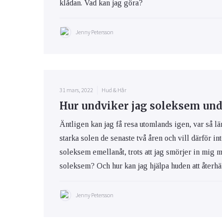
klådan. Vad kan jag göra?
Jenny Petersson
31 mars, 2022
Hud & Hår
Hur undviker jag soleksem und
Äntligen kan jag få resa utomlands igen, var så lä
starka solen de senaste två åren och vill därför int
soleksem emellanåt, trots att jag smörjer in mig 
soleksem? Och hur kan jag hjälpa huden att återhäm
Jenny Petersson