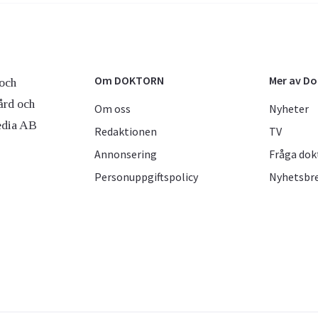
Om DOKTORN
Mer av D
och
ård och
Om oss
Nyheter
edia AB
Redaktionen
TV
Annonsering
Fråga dok
Personuppgiftspolicy
Nyhetsbr