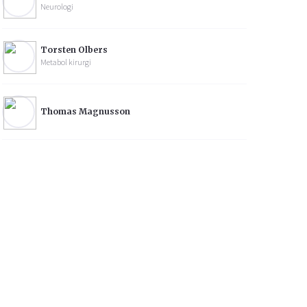
Neurologi
Torsten Olbers
Metabol kirurgi
Thomas Magnusson