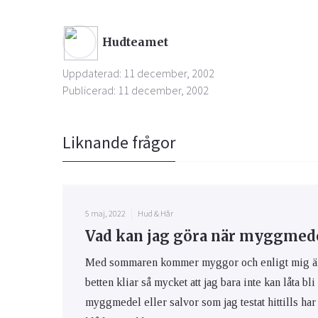
Hudteamet
Uppdaterad: 11 december, 2002
Publicerad: 11 december, 2002
Liknande frågor
5 maj, 2022
Hud & Hår
Vad kan jag göra när myggmedel
Med sommaren kommer myggor och enligt mig är m
betten kliar så mycket att jag bara inte kan låta bli
myggmedel eller salvor som jag testat hittills har 