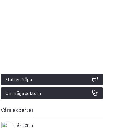
Vacciner
Hjärta & Kärl
Hud & Hår
Rökavvänjning
Sex & Samliv
din
e besvara
Rörelseapparaten
Sömn & Stress
ar
n
Ställ en fråga
Om fråga doktorn
icy.
Våra experter
Åsa Cidh