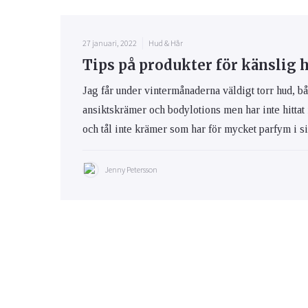
27 januari, 2022
Hud & Hår
Tips på produkter för känslig 
Jag får under vintermånaderna väldigt torr hud, bå
ansiktskrämer och bodylotions men har inte hittat
och tål inte krämer som har för mycket parfym i s
Jenny Petersson