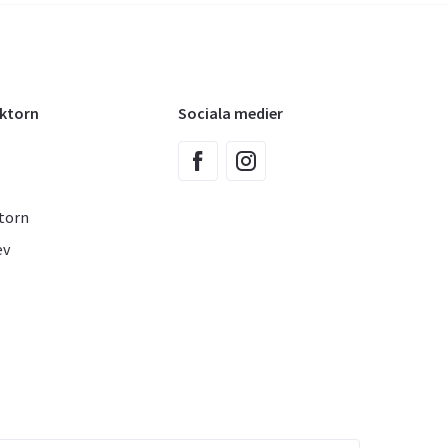
oktorn
Sociala medier
torn
ev