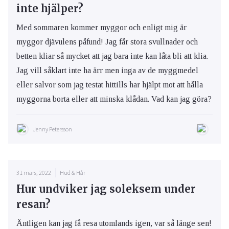
inte hjälper?
Med sommaren kommer myggor och enligt mig är
myggor djävulens påfund! Jag får stora svullnader och
betten kliar så mycket att jag bara inte kan låta bli att klia.
Jag vill såklart inte ha ärr men inga av de myggmedel
eller salvor som jag testat hittills har hjälpt mot att hålla
myggorna borta eller att minska klådan. Vad kan jag göra?
Jenny Petersson
31 mars, 2022
Hud & Hår
Hur undviker jag soleksem under
resan?
Äntligen kan jag få resa utomlands igen, var så länge sen!