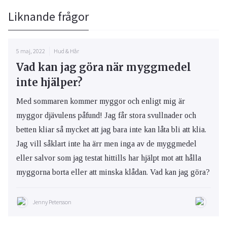
Liknande frågor
5 maj, 2022
Hud & Hår
Vad kan jag göra när myggmedel
inte hjälper?
Med sommaren kommer myggor och enligt mig är
myggor djävulens påfund! Jag får stora svullnader och
betten kliar så mycket att jag bara inte kan låta bli att klia.
Jag vill såklart inte ha ärr men inga av de myggmedel
eller salvor som jag testat hittills har hjälpt mot att hålla
myggorna borta eller att minska klådan. Vad kan jag göra?
Jenny Petersson