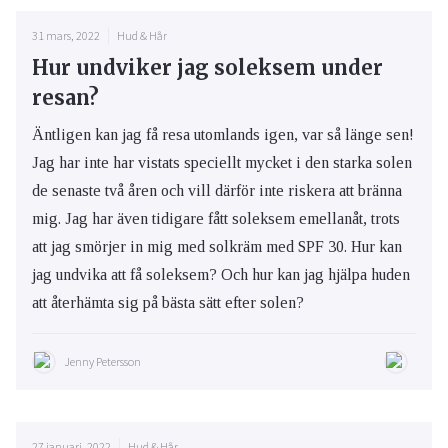
31 mars, 2022
Hud & Hår
Hur undviker jag soleksem under
resan?
Äntligen kan jag få resa utomlands igen, var så länge sen!
Jag har inte har vistats speciellt mycket i den starka solen
de senaste två åren och vill därför inte riskera att bränna
mig. Jag har även tidigare fått soleksem emellanåt, trots
att jag smörjer in mig med solkräm med SPF 30. Hur kan
jag undvika att få soleksem? Och hur kan jag hjälpa huden
att återhämta sig på bästa sätt efter solen?
Jenny Petersson
27 januari, 2022
Hud & Hår