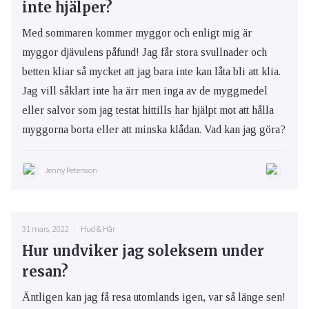
inte hjälper?
Med sommaren kommer myggor och enligt mig är
myggor djävulens påfund! Jag får stora svullnader och
betten kliar så mycket att jag bara inte kan låta bli att klia.
Jag vill såklart inte ha ärr men inga av de myggmedel
eller salvor som jag testat hittills har hjälpt mot att hålla
myggorna borta eller att minska klådan. Vad kan jag göra?
Jenny Petersson
31 mars, 2022
Hud & Hår
Hur undviker jag soleksem under
resan?
Äntligen kan jag få resa utomlands igen, var så länge sen!