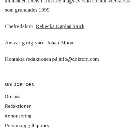
allmänhet. DOKTORN.com ägs av Add Health Media AB
som grundades 1999.
Chefredaktör:
Rebecka Kaplan Sturk
Ansvarig utgivare:
Johan Bloom
Kontakta redaktionen på
info@doktorn.com
Om DOKTORN
Om oss
Redaktionen
Annonsering
Personuppgiftspolicy