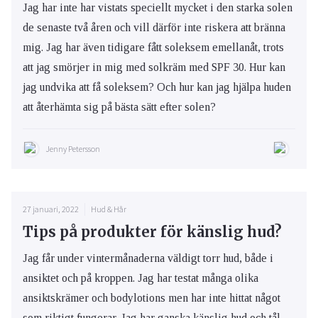
Jag har inte har vistats speciellt mycket i den starka solen
de senaste två åren och vill därför inte riskera att bränna
mig. Jag har även tidigare fått soleksem emellanåt, trots
att jag smörjer in mig med solkräm med SPF 30. Hur kan
jag undvika att få soleksem? Och hur kan jag hjälpa huden
att återhämta sig på bästa sätt efter solen?
Jenny Petersson
27 januari, 2022
Hud & Hår
Tips på produkter för känslig hud?
Jag får under vintermånaderna väldigt torr hud, både i
ansiktet och på kroppen. Jag har testat många olika
ansiktskrämer och bodylotions men har inte hittat något
som riktigt fungerar. Jag har ganska känslig hud och tål