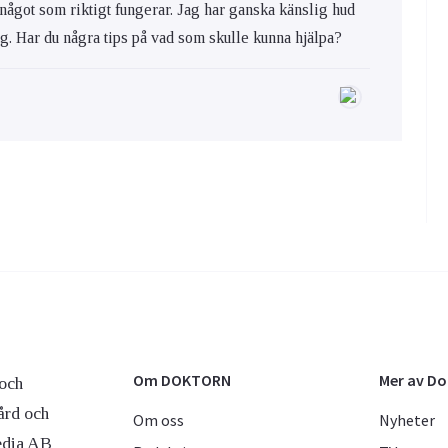
 något som riktigt fungerar. Jag har ganska känslig hud
ig. Har du några tips på vad som skulle kunna hjälpa?
Om DOKTORN
Mer av D
och
ård och
Om oss
Nyheter
edia AB