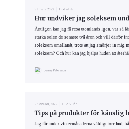
31 mars, 2022
Hud & Hår
Hur undviker jag soleksem und
Äntligen kan jag få resa utomlands igen, var så lä
starka solen de senaste två åren och vill därför int
soleksem emellanåt, trots att jag smörjer in mig 
soleksem? Och hur kan jag hjälpa huden att återhäm
Jenny Petersson
27 januari, 2022
Hud & Hår
Tips på produkter för känslig 
Jag får under vintermånaderna väldigt torr hud, bå