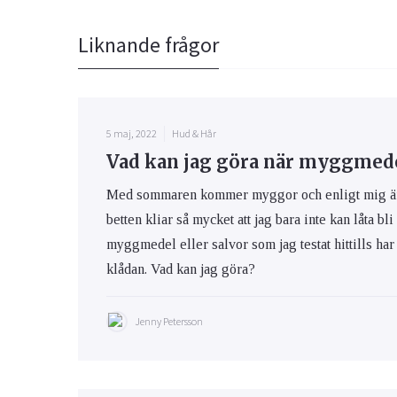
Liknande frågor
5 maj, 2022
Hud & Hår
Vad kan jag göra när myggmedel
Med sommaren kommer myggor och enligt mig är m
betten kliar så mycket att jag bara inte kan låta bli
myggmedel eller salvor som jag testat hittills har 
klådan. Vad kan jag göra?
Jenny Petersson