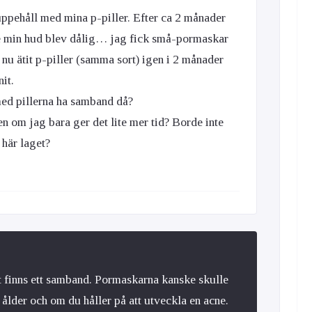
 uppehåll med mina p-piller. Efter ca 2 månader
te min hud blev dålig… jag fick små-pormaskar
g nu ätit p-piller (samma sort) igen i 2 månader
it.
ed pillerna ha samband då?
gen om jag bara ger det lite mer tid? Borde inte
 här laget?
det finns ett samband. Pormaskarna kanske skulle
ålder och om du håller på att utveckla en acne.