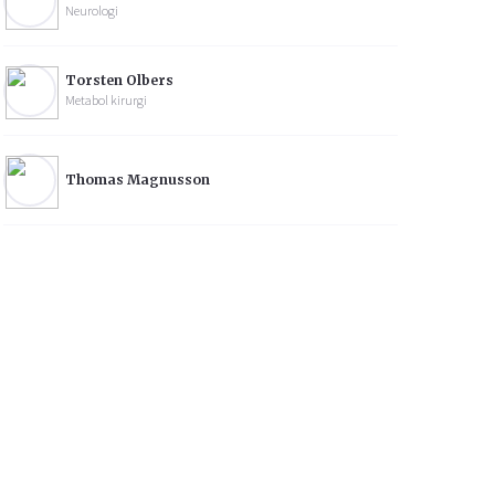
Neurologi
Torsten Olbers
Metabol kirurgi
Thomas Magnusson