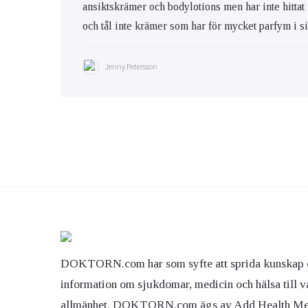
ansiktskrämer och bodylotions men har inte hittat
och tål inte krämer som har för mycket parfym i s
Jenny Petersson
DOKTORN.com har som syfte att sprida kunskap 
information om sjukdomar, medicin och hälsa till v
allmänhet. DOKTORN.com ägs av Add Health M