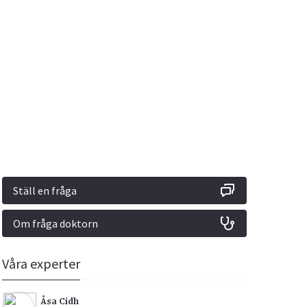
Vacciner
Hjärta & Kärl
Hud & Hår
Rökavvänjning
Sex & Samliv
din
e besvara
Rörelseapparaten
Sömn & Stress
ar
n
Ställ en fråga
Om fråga doktorn
icy.
Våra experter
Åsa Cidh