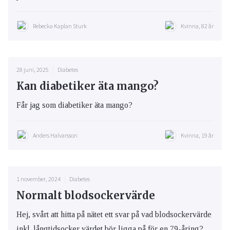
Rebecka Kaplan Sturk
Kvinna, 82 år
28 juni, 2025
Diabetes
Kan diabetiker äta mango?
Får jag som diabetiker äta mango?
Anders Halvarsson
Kvinna, 19 år
1 november, 2024
Diabetes
Normalt blodsockervärde
Hej, svårt att hitta på nätet ett svar på vad blodsockervärde
inkl. långtidsocker värdet bör ligga på för en 79-åring?