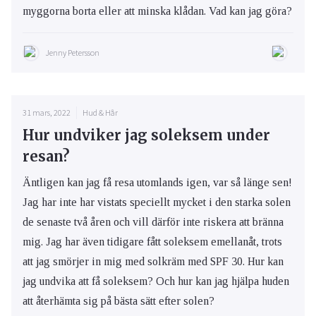
myggorna borta eller att minska klådan. Vad kan jag göra?
Jenny Petersson
31 mars, 2022
Hud & Hår
Hur undviker jag soleksem under
resan?
Äntligen kan jag få resa utomlands igen, var så länge sen!
Jag har inte har vistats speciellt mycket i den starka solen
de senaste två åren och vill därför inte riskera att bränna
mig. Jag har även tidigare fått soleksem emellanåt, trots
att jag smörjer in mig med solkräm med SPF 30. Hur kan
jag undvika att få soleksem? Och hur kan jag hjälpa huden
att återhämta sig på bästa sätt efter solen?