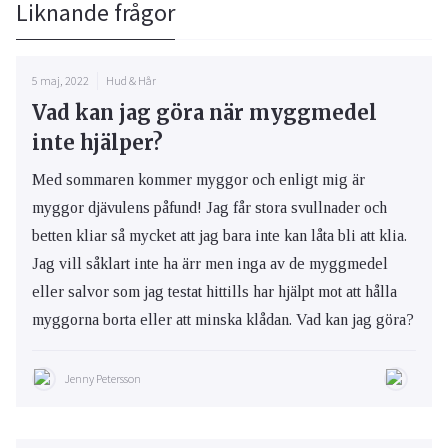
Liknande frågor
5 maj, 2022
Hud & Hår
Vad kan jag göra när myggmedel
inte hjälper?
Med sommaren kommer myggor och enligt mig är
myggor djävulens påfund! Jag får stora svullnader och
betten kliar så mycket att jag bara inte kan låta bli att klia.
Jag vill såklart inte ha ärr men inga av de myggmedel
eller salvor som jag testat hittills har hjälpt mot att hålla
myggorna borta eller att minska klådan. Vad kan jag göra?
Jenny Petersson