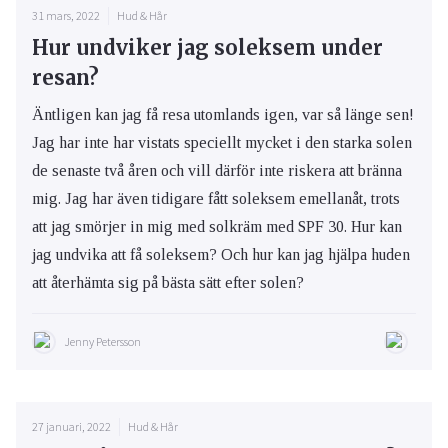
31 mars, 2022
Hud & Hår
Hur undviker jag soleksem under
resan?
Äntligen kan jag få resa utomlands igen, var så länge sen!
Jag har inte har vistats speciellt mycket i den starka solen
de senaste två åren och vill därför inte riskera att bränna
mig. Jag har även tidigare fått soleksem emellanåt, trots
att jag smörjer in mig med solkräm med SPF 30. Hur kan
jag undvika att få soleksem? Och hur kan jag hjälpa huden
att återhämta sig på bästa sätt efter solen?
Jenny Petersson
27 januari, 2022
Hud & Hår