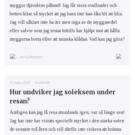
myggor djävulens påfund! Jag får stora svullnader och
betten kliar så mycket att jag bara inte kan låta bli att klia.
Jag vill såklart inte ha ärr men inga av de myggmedel
eller salvor som jag testat hittills har hjälpt mot att hålla
myggorna borta eller att minska klådan. Vad kan jag göra?
Jenny Petersson
31 mars, 2022
Hud & Hår
Hur undviker jag soleksem under
resan?
Äntligen kan jag få resa utomlands igen, var så länge sen!
Jag har inte har vistats speciellt mycket i den starka solen
de senaste två åren och vill därför inte riskera att bränna