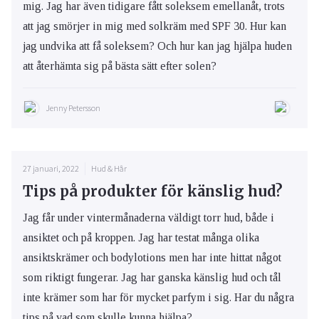
mig. Jag har även tidigare fått soleksem emellanåt, trots
att jag smörjer in mig med solkräm med SPF 30. Hur kan
jag undvika att få soleksem? Och hur kan jag hjälpa huden
att återhämta sig på bästa sätt efter solen?
Jenny Petersson
27 januari, 2022
Hud & Hår
Tips på produkter för känslig hud?
Jag får under vintermånaderna väldigt torr hud, både i
ansiktet och på kroppen. Jag har testat många olika
ansiktskrämer och bodylotions men har inte hittat något
som riktigt fungerar. Jag har ganska känslig hud och tål
inte krämer som har för mycket parfym i sig. Har du några
tips på vad som skulle kunna hjälpa?