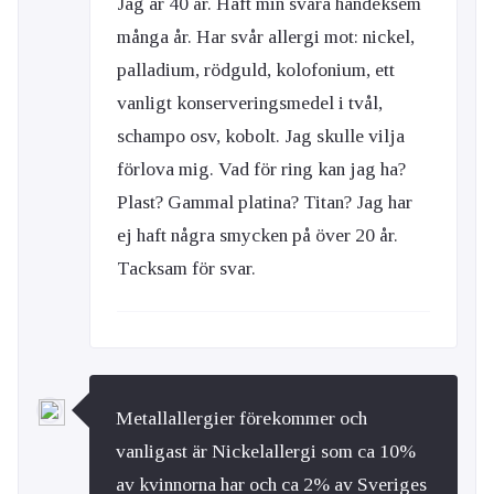
Jag är 40 år. Haft min svåra handeksem
många år. Har svår allergi mot: nickel,
palladium, rödguld, kolofonium, ett
vanligt konserveringsmedel i tvål,
schampo osv, kobolt. Jag skulle vilja
förlova mig. Vad för ring kan jag ha?
Plast? Gammal platina? Titan? Jag har
ej haft några smycken på över 20 år.
Tacksam för svar.
Metallallergier förekommer och
vanligast är Nickelallergi som ca 10%
av kvinnorna har och ca 2% av Sveriges