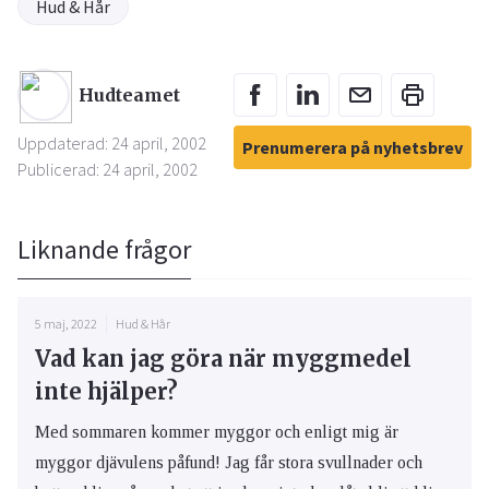
Hud & Hår
Hudteamet
Uppdaterad: 24 april, 2002
Prenumerera på nyhetsbrev
Publicerad: 24 april, 2002
Liknande frågor
5 maj, 2022
Hud & Hår
Vad kan jag göra när myggmedel
inte hjälper?
Med sommaren kommer myggor och enligt mig är
myggor djävulens påfund! Jag får stora svullnader och