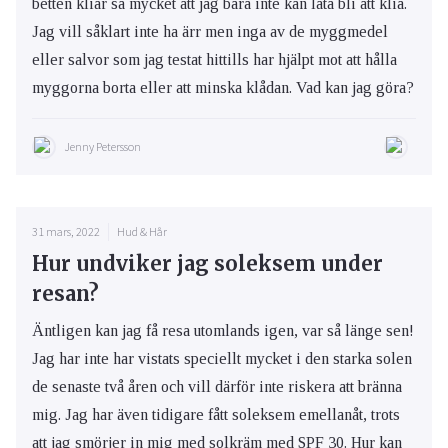
betten kliar så mycket att jag bara inte kan låta bli att klia.
Jag vill såklart inte ha ärr men inga av de myggmedel
eller salvor som jag testat hittills har hjälpt mot att hålla
myggorna borta eller att minska klådan. Vad kan jag göra?
Jenny Petersson
31 mars, 2022
Hud & Hår
Hur undviker jag soleksem under
resan?
Äntligen kan jag få resa utomlands igen, var så länge sen!
Jag har inte har vistats speciellt mycket i den starka solen
de senaste två åren och vill därför inte riskera att bränna
mig. Jag har även tidigare fått soleksem emellanåt, trots
att jag smörjer in mig med solkräm med SPF 30. Hur kan