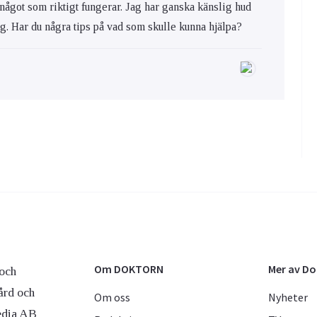
 något som riktigt fungerar. Jag har ganska känslig hud
ig. Har du några tips på vad som skulle kunna hjälpa?
Om DOKTORN
Mer av D
och
ård och
Om oss
Nyheter
edia AB