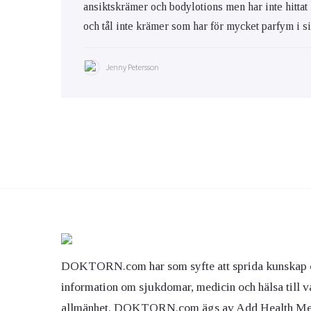
ansiktskrämer och bodylotions men har inte hittat
och tål inte krämer som har för mycket parfym i s
Jenny Petersson
DOKTORN.com har som syfte att sprida kunskap 
information om sjukdomar, medicin och hälsa till v
allmänhet. DOKTORN.com ägs av Add Health M