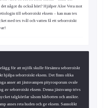
är det något du också hört? Hjälper Aloe Vera mot
tiologin till seborroiskt eksem – kan man tex
ket med tex tvål och vatten få ett seborroiskt
var!
elägg för att mjölk skulle försämra seborroiskt
kt hjälpa seborroiskt eksem. Det finns olika
nga anser att jästsvampen pityrosporum ovale
ing av seborroiskt eksem. Denna jästsvamp trivs
cket talgkörtlar såsom hårbotten och ansikte.
amp anses reta huden och ge eksem. Sannolikt