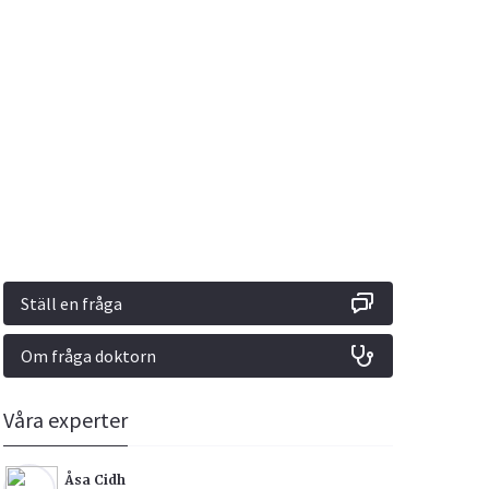
Vacciner
Hjärta & Kärl
Hud & Hår
Rökavvänjning
Sex & Samliv
din
e besvara
Rörelseapparaten
Sömn & Stress
ar
n
Ställ en fråga
Om fråga doktorn
icy.
Våra experter
Åsa Cidh