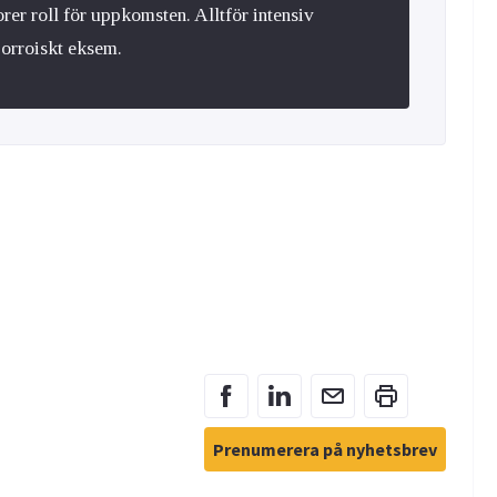
rer roll för uppkomsten. Alltför intensiv
borroiskt eksem.
Prenumerera på nyhetsbrev