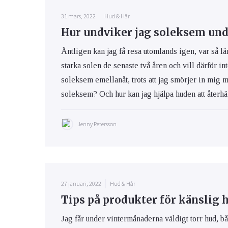
31 mars, 2022
Hud & Hår
Hur undviker jag soleksem und
Äntligen kan jag få resa utomlands igen, var så lä
starka solen de senaste två åren och vill därför int
soleksem emellanåt, trots att jag smörjer in mig 
soleksem? Och hur kan jag hjälpa huden att återhäm
Jenny Petersson
27 januari, 2022
Hud & Hår
Tips på produkter för känslig 
Jag får under vintermånaderna väldigt torr hud, bå