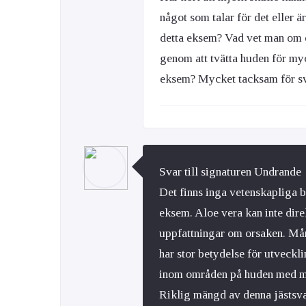
något som talar för det eller 
detta eksem? Vad vet man om e
genom att tvätta huden för myc
eksem? Mycket tacksam för s
Svar till signaturen Undrande
Det finns inga vetenskapliga b
eksem. Aloe vera kan inte dire
uppfattningar om orsaken. Må
har stor betydelse för utveckl
inom områden på huden med my
Riklig mängd av denna jästsv