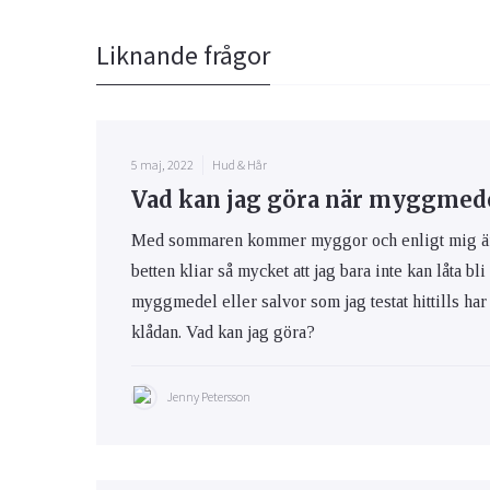
Liknande frågor
5 maj, 2022
Hud & Hår
Vad kan jag göra när myggmedel
Med sommaren kommer myggor och enligt mig är m
betten kliar så mycket att jag bara inte kan låta bli
myggmedel eller salvor som jag testat hittills har 
klådan. Vad kan jag göra?
Jenny Petersson