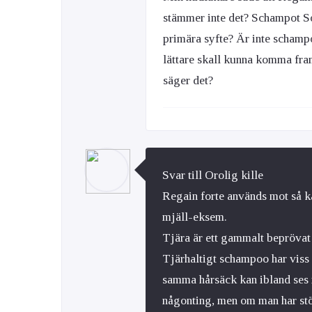
stämmer inte det? Schampot So
primära syfte? Är inte schampo
lättare skall kunna komma fram
säger det?
Svar till Orolig kille
Regain forte används mot så ka
mjäll-eksem.
Tjära är ett gammalt bepröva
Tjärhaltigt schampoo har viss
samma hårsäck kan ibland ses 
någonting, men om man har st