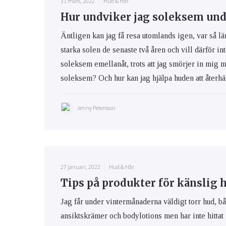
31 mars, 2022
Hud & Hår
Hur undviker jag soleksem und
Äntligen kan jag få resa utomlands igen, var så lä
starka solen de senaste två åren och vill därför int
soleksem emellanåt, trots att jag smörjer in mig 
soleksem? Och hur kan jag hjälpa huden att återhäm
Jenny Petersson
27 januari, 2022
Hud & Hår
Tips på produkter för känslig 
Jag får under vintermånaderna väldigt torr hud, bå
ansiktskrämer och bodylotions men har inte hittat