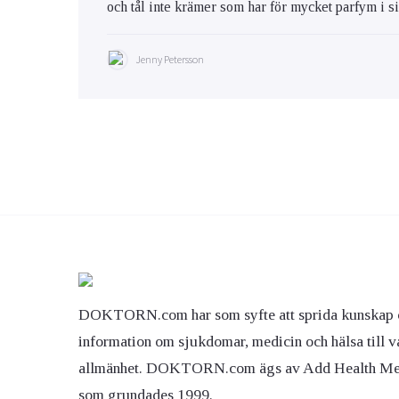
och tål inte krämer som har för mycket parfym i s
Jenny Petersson
DOKTORN.com har som syfte att sprida kunskap 
information om sjukdomar, medicin och hälsa till v
allmänhet. DOKTORN.com ägs av Add Health M
som grundades 1999.