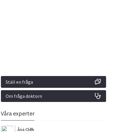
Vacciner
Hjärta & Kärl
Hud & Hår
Rökavvänjning
Sex & Samliv
din
e besvara
Rörelseapparaten
Sömn & Stress
ar
n
Ställ en fråga
Om fråga doktorn
icy.
Våra experter
Åsa Cidh