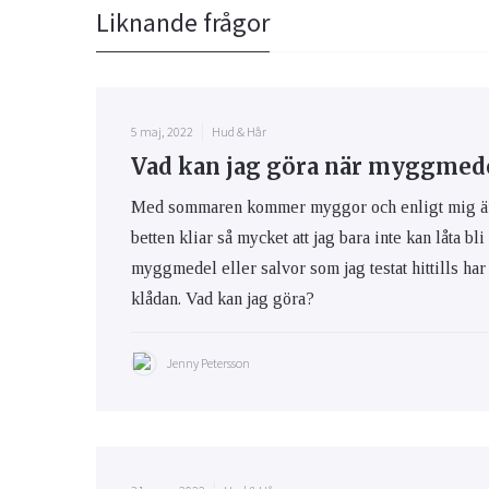
Liknande frågor
5 maj, 2022
Hud & Hår
Vad kan jag göra när myggmedel
Med sommaren kommer myggor och enligt mig är m
betten kliar så mycket att jag bara inte kan låta bli
myggmedel eller salvor som jag testat hittills har 
klådan. Vad kan jag göra?
Jenny Petersson