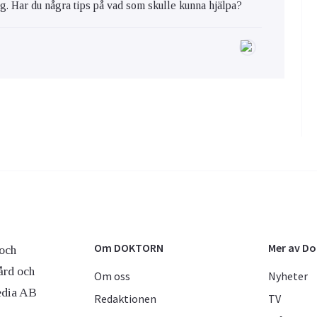
ig. Har du några tips på vad som skulle kunna hjälpa?
Om DOKTORN
Mer av D
och
ård och
Om oss
Nyheter
edia AB
Redaktionen
TV