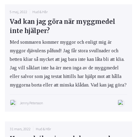
5 maj, 2022
Hud & Hår
Vad kan jag göra när myggmedel
inte hjälper?
Med sommaren kommer myggor och enligt mig är
myggor djävulens påfund! Jag får stora svullnader och
betten kliar så mycket att jag bara inte kan låta bli att klia.
Jag vill såklart inte ha ärr men inga av de myggmedel
eller salvor som jag testat hittills har hjälpt mot att hålla
myggorna borta eller att minska klådan. Vad kan jag göra?
Jenny Petersson
31 mars, 2022
Hud & Hår