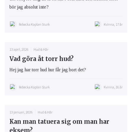
bör jag absolut inte?
Rebecka Kaplan Sturk
Kvinna, 17 år
13 april, 2026
Hud & Hår
Vad göra åt torr hud?
Hej jag har torr hud hur får jag bort det?
Rebecka Kaplan Sturk
Kvinna, 16 år
13 januari, 2026
Hud & Hår
Kan man tatuera sig om man har
eksem?