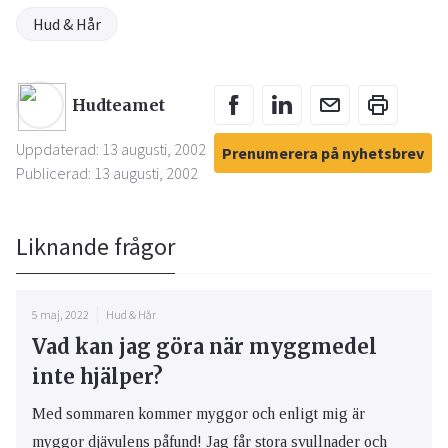
Hud & Hår
Hudteamet
Uppdaterad: 13 augusti, 2002
Prenumerera på nyhetsbrev
Publicerad: 13 augusti, 2002
Liknande frågor
5 maj, 2022
Hud & Hår
Vad kan jag göra när myggmedel
inte hjälper?
Med sommaren kommer myggor och enligt mig är
myggor djävulens påfund! Jag får stora svullnader och