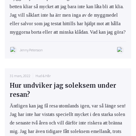
betten kliar så mycket att jag bara inte kan låta bli att klia.
Jag vill såklart inte ha ärr men inga av de myggmedel
eller salvor som jag testat hittills har hjälpt mot att hålla
myggorna borta eller att minska klådan. Vad kan jag göra?
Jenny Petersson
31 mars, 2022
Hud & Hår
Hur undviker jag soleksem under
resan?
Äntligen kan jag få resa utomlands igen, var så länge sen!
Jag har inte har vistats speciellt mycket i den starka solen
de senaste två åren och vill därför inte riskera att bränna
mig. Jag har även tidigare fått soleksem emellanåt, trots