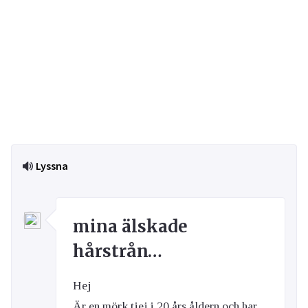
Lyssna
mina älskade
hårstrån…
Hej
Är en mörk tjej i 20 års åldern och har