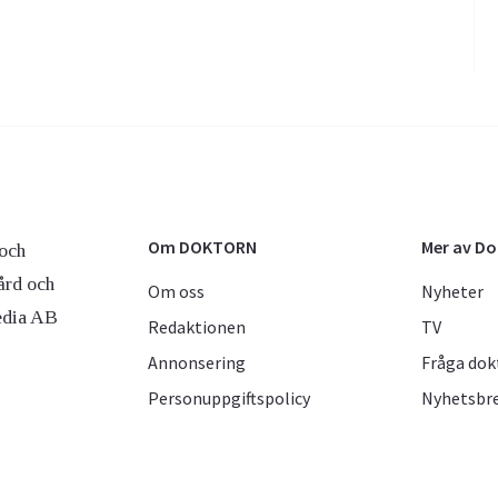
Om DOKTORN
Mer av D
och
ård och
Om oss
Nyheter
edia AB
Redaktionen
TV
Annonsering
Fråga dok
Personuppgiftspolicy
Nyhetsbr