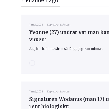
Liknande frågor
7 maj, 2008
Depression & Ångest
Yvonne (27) undrar var man k
vuxen:
Jag har haft besvären så länge jag kan minnas.
7 maj, 2008
Depression & Ångest
Signaturen Wodanus (man 17) u
rent biologiskt: