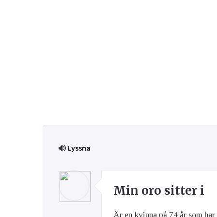
Bättre liv
Prenum
Fråga 
Kvinnans hälsa
Luftvägarna & Allergi
Glöm inte 
Här kan du
skräppost
alla frågo
Email
experterna
besvarade
Lyssna
Jag h
behan
Ögon & Öron
Min oro sitter i
Övervikt
Är en kvinna på 74 år som har 