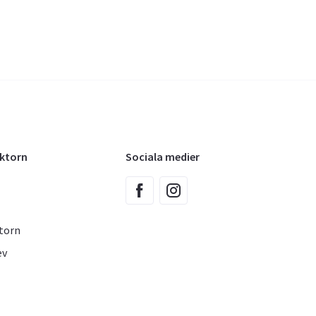
oktorn
Sociala medier
torn
ev