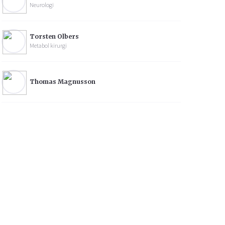
Neurologi
Torsten Olbers
Metabol kirurgi
Thomas Magnusson