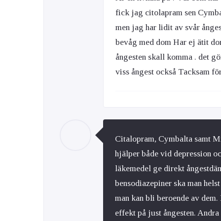
fick jag citolapram sen Cymba
men jag har lidit av svår ånges
bevåg med dom Har ej ätit dom
ångesten skall komma . det gör
viss ångest också Tacksam för 
Citalopram, Cymbalta samt Mi
hjälper både vid depression oc
läkemedel ge direkt ångestdä
bensodiazepiner ska man helst i
man kan bli beroende av dem. 
effekt på just ångesten. Andr