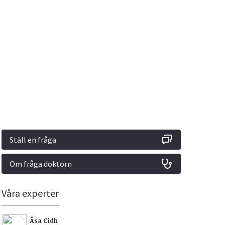
Vacciner
Hjärta & Kärl
Hud & Hår
Rökavvänjning
Sex & Samliv
din
e besvara
Rörelseapparaten
Sömn & Stress
ar
n
Ställ en fråga
Om fråga doktorn
icy.
Våra experter
Åsa Cidh