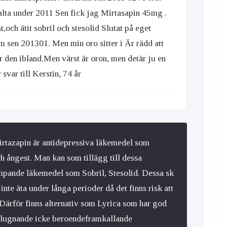
lta under 2011 Sen fick jag Mirtasapin 45mg .
t,och ätit sobril och stesolid Slutat på eget
 sen 201301. Men min oro sitter i Är rädd att
 den ibland.Men värst är oron, men detär ju en
svar till Kerstin, 74 år
rtazapin är antidepressiva läkemedel som
h ångest. Man kan som tillägg till dessa
mpande läkemedel som Sobril, Stesolid. Dessa sk
nte äta under långa perioder då det finns risk att
Därför finns alternativ som Lyrica som har god
a lugnande icke beroendeframkallande