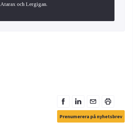
Atarax och Lergigan.
Prenumerera på nyhetsbrev