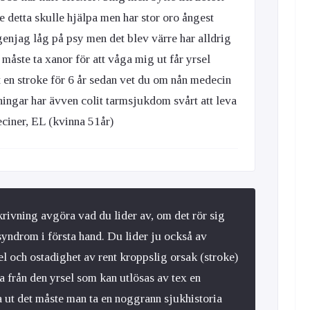
e detta skulle hjälpa men har stor oro ångest
enjag låg på psy men det blev värre har alldrig
 måste ta xanor för att våga mig ut får yrsel
t en stroke för 6 år sedan vet du om nån medecin
ingar har ävven colit tarmsjukdom svårt att leva
ciner, EL (kvinna 51år)
skrivning avgöra vad du lider av, om det rör sig
syndrom i första hand. Du lider ju också av
 och ostadighet av rent kroppslig orsak (stroke)
a från den yrsel som kan utlösas av tex en
a ut det måste man ta en noggrann sjukhistoria