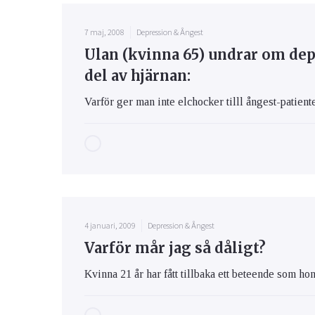
7 maj, 2008
Depression & Ångest
Ulan (kvinna 65) undrar om dep
del av hjärnan:
Varför ger man inte elchocker tilll ångest-patient
4 januari, 2009
Depression & Ångest
Varför mår jag så dåligt?
Kvinna 21 år har fått tillbaka ett beteende som ho