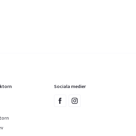
oktorn
Sociala medier
torn
ev