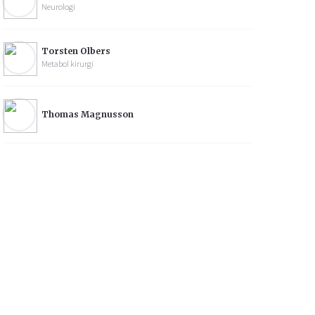
Neurologi
Torsten Olbers
Metabol kirurgi
Thomas Magnusson