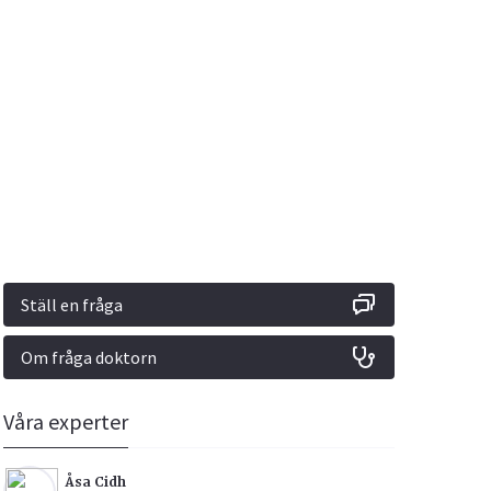
Vacciner
Hjärta & Kärl
Hud & Hår
Rökavvänjning
Sex & Samliv
din
e besvara
Rörelseapparaten
Sömn & Stress
ar
n
Ställ en fråga
Om fråga doktorn
icy.
Våra experter
Åsa Cidh