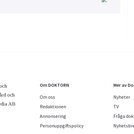
Om DOKTORN
Mer av D
och
ård och
Om oss
Nyheter
edia AB
Redaktionen
TV
Annonsering
Fråga dok
Personuppgiftspolicy
Nyhetsbr