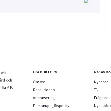
Om DOKTORN
Mer av D
och
ård och
Om oss
Nyheter
edia AB
Redaktionen
TV
Annonsering
Fråga dok
Personuppgiftspolicy
Nyhetsbr