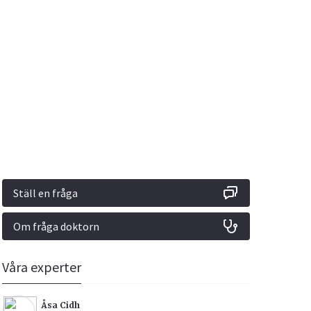
Vacciner
Hjärta & Kärl
Hud & Hår
Rökavvänjning
Sex & Samliv
din
e besvara
Rörelseapparaten
Sömn & Stress
ar
n
Ställ en fråga
Om fråga doktorn
icy.
Våra experter
Åsa Cidh