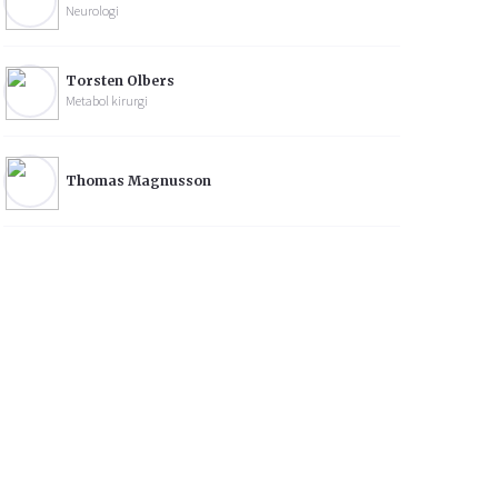
Neurologi
Torsten Olbers
Metabol kirurgi
Thomas Magnusson