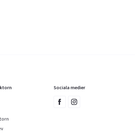
oktorn
Sociala medier
torn
ev