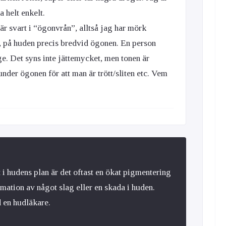
 helt enkelt.
 är svart i “ögonvrån”, alltså jag har mörk
n, på huden precis bredvid ögonen. En person
e. Det syns inte jättemycket, men tonen är
der ögonen för att man är trött/sliten etc. Vem
i hudens plan är det oftast en ökat pigmentering
mation av något slag eller en skada i huden.
d en hudläkare.