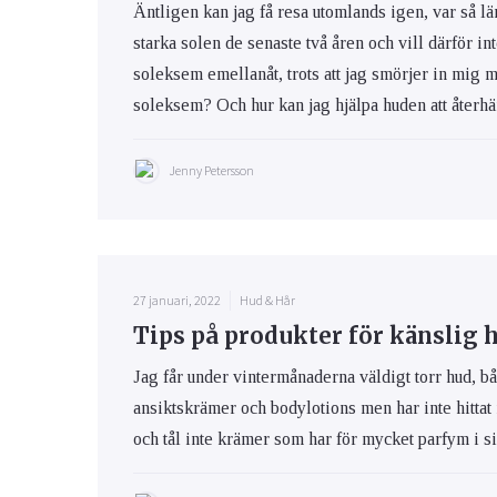
Äntligen kan jag få resa utomlands igen, var så lä
starka solen de senaste två åren och vill därför int
soleksem emellanåt, trots att jag smörjer in mig 
soleksem? Och hur kan jag hjälpa huden att återhäm
Jenny Petersson
27 januari, 2022
Hud & Hår
Tips på produkter för känslig 
Jag får under vintermånaderna väldigt torr hud, bå
ansiktskrämer och bodylotions men har inte hittat
och tål inte krämer som har för mycket parfym i s