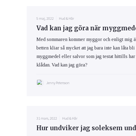
5 maj, 2022
Hud & Hår
Vad kan jag göra när myggmedel
Med sommaren kommer myggor och enligt mig är m
betten kliar så mycket att jag bara inte kan låta bli
myggmedel eller salvor som jag testat hittills har 
klådan. Vad kan jag göra?
Jenny Petersson
31 mars, 2022
Hud & Hår
Hur undviker jag soleksem und