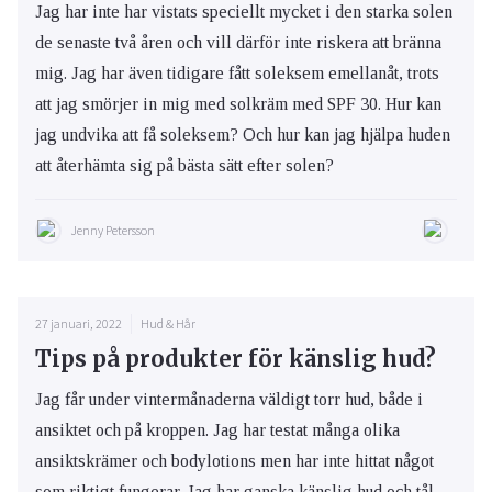
Jag har inte har vistats speciellt mycket i den starka solen
de senaste två åren och vill därför inte riskera att bränna
mig. Jag har även tidigare fått soleksem emellanåt, trots
att jag smörjer in mig med solkräm med SPF 30. Hur kan
jag undvika att få soleksem? Och hur kan jag hjälpa huden
att återhämta sig på bästa sätt efter solen?
Jenny Petersson
27 januari, 2022
Hud & Hår
Tips på produkter för känslig hud?
Jag får under vintermånaderna väldigt torr hud, både i
ansiktet och på kroppen. Jag har testat många olika
ansiktskrämer och bodylotions men har inte hittat något
som riktigt fungerar. Jag har ganska känslig hud och tål