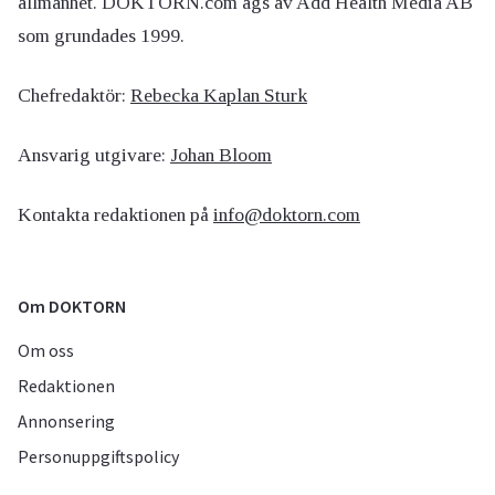
allmänhet. DOKTORN.com ägs av Add Health Media AB
som grundades 1999.
Chefredaktör:
Rebecka Kaplan Sturk
Ansvarig utgivare:
Johan Bloom
Kontakta redaktionen på
info@doktorn.com
Om DOKTORN
Om oss
Redaktionen
Annonsering
Personuppgiftspolicy