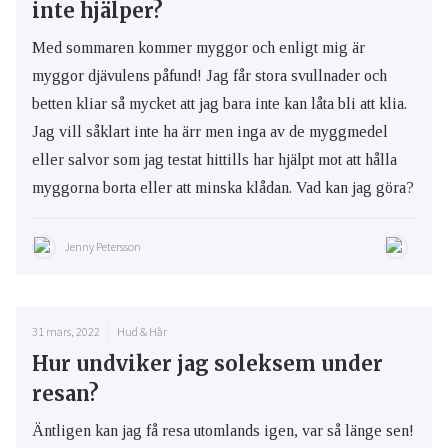
inte hjälper?
Med sommaren kommer myggor och enligt mig är
myggor djävulens påfund! Jag får stora svullnader och
betten kliar så mycket att jag bara inte kan låta bli att klia.
Jag vill såklart inte ha ärr men inga av de myggmedel
eller salvor som jag testat hittills har hjälpt mot att hålla
myggorna borta eller att minska klådan. Vad kan jag göra?
Jenny Petersson
31 mars, 2022
Hud & Hår
Hur undviker jag soleksem under
resan?
Äntligen kan jag få resa utomlands igen, var så länge sen!