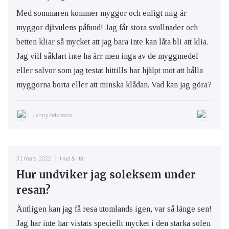
Med sommaren kommer myggor och enligt mig är
myggor djävulens påfund! Jag får stora svullnader och
betten kliar så mycket att jag bara inte kan låta bli att klia.
Jag vill såklart inte ha ärr men inga av de myggmedel
eller salvor som jag testat hittills har hjälpt mot att hålla
myggorna borta eller att minska klådan. Vad kan jag göra?
Jenny Petersson
31 mars, 2022
Hud & Hår
Hur undviker jag soleksem under
resan?
Äntligen kan jag få resa utomlands igen, var så länge sen!
Jag har inte har vistats speciellt mycket i den starka solen