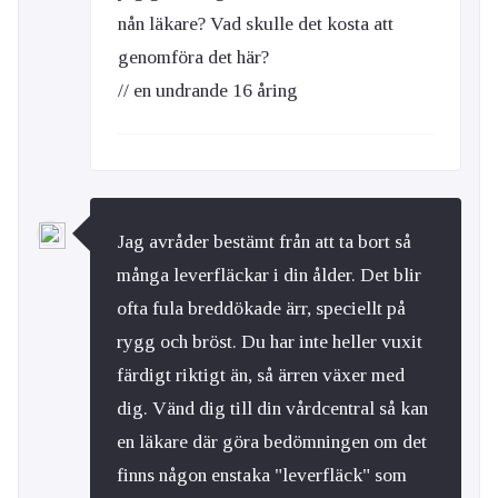
nån läkare? Vad skulle det kosta att
genomföra det här?
// en undrande 16 åring
Jag avråder bestämt från att ta bort så
många leverfläckar i din ålder. Det blir
ofta fula breddökade ärr, speciellt på
rygg och bröst. Du har inte heller vuxit
färdigt riktigt än, så ärren växer med
dig. Vänd dig till din vårdcentral så kan
en läkare där göra bedömningen om det
finns någon enstaka "leverfläck" som