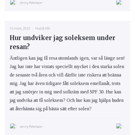
Jenny Petersson
31 mars, 2022
Hud & Hår
Hur undviker jag soleksem under
resan?
Äntligen kan jag få resa utomlands igen, var så länge sen!
Jag har inte har vistats speciellt mycket i den starka solen
de senaste två åren och vill därför inte riskera att bränna
mig. Jag har även tidigare fått soleksem emellanåt, trots
att jag smörjer in mig med solkräm med SPF 30. Hur kan
jag undvika att få soleksem? Och hur kan jag hjälpa huden
att återhämta sig på bästa sätt efter solen?
Jenny Petersson