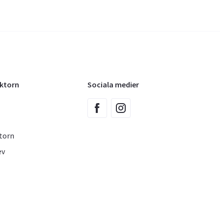
oktorn
Sociala medier
torn
ev