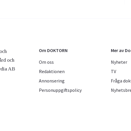
Om DOKTORN
Mer av D
och
ård och
Om oss
Nyheter
edia AB
Redaktionen
TV
Annonsering
Fråga dok
Personuppgiftspolicy
Nyhetsbr