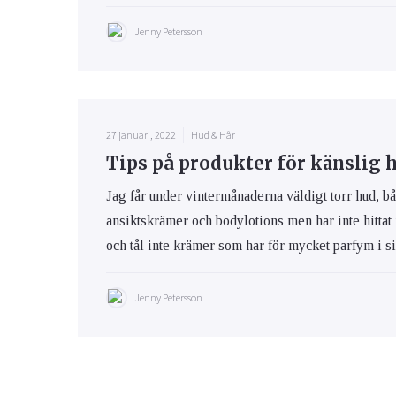
Jenny Petersson
27 januari, 2022
Hud & Hår
Tips på produkter för känslig 
Jag får under vintermånaderna väldigt torr hud, bå
ansiktskrämer och bodylotions men har inte hittat
och tål inte krämer som har för mycket parfym i s
Jenny Petersson