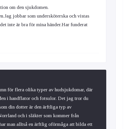
mation om den sjukdomen.
en.Jag jobbar som undersköterska och vistas
 det inte är bra för mina händer.Har funderat
mn för flera olika typer av hudsjukdomar, där
en i handflator och fotsulor. Det jag tror du
som din dotter är den ärftliga typ av
Norrland och i släkter som kommer från
r man alltså en ärftlig oförmåga att bilda ett