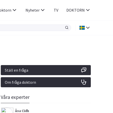
oktorn
Nyheter
TV
DOKTORN
Hjärnan & Nerver
Infektioner &
Vacciner
Hjärta & Kärl
din
e besvara
Hud & Hår
ar
n
Ställ en fråga
Rökavvänjning
Sex & Samliv
Om fråga doktorn
Rörelseapparaten
Sömn & Stress
icy.
Våra experter
Åsa Cidh