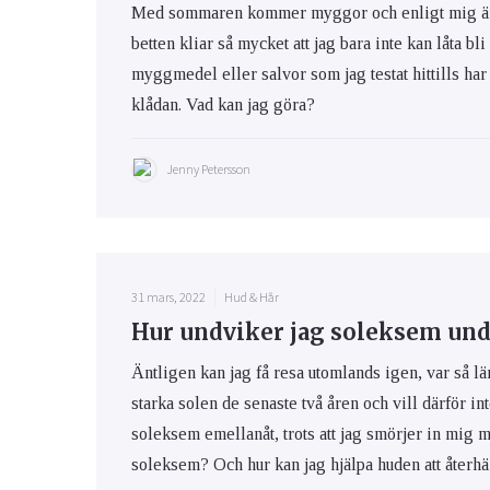
Med sommaren kommer myggor och enligt mig är m
betten kliar så mycket att jag bara inte kan låta bli
myggmedel eller salvor som jag testat hittills har 
klådan. Vad kan jag göra?
Jenny Petersson
31 mars, 2022
Hud & Hår
Hur undviker jag soleksem und
Äntligen kan jag få resa utomlands igen, var så lä
starka solen de senaste två åren och vill därför int
soleksem emellanåt, trots att jag smörjer in mig 
soleksem? Och hur kan jag hjälpa huden att återhäm