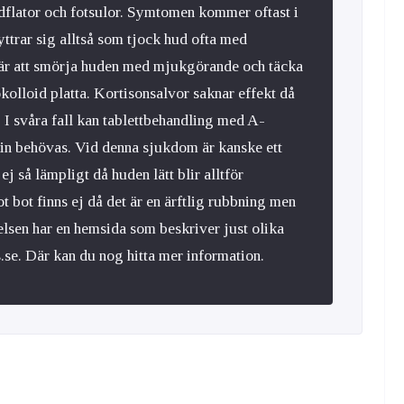
ndflator och fotsulor. Symtomen kommer oftast i
yttrar sig alltså som tjock hud ofta med
 är att smörja huden med mjukgörande och täcka
olloid platta. Kortisonsalvor saknar effekt då
 I svåra fall kan tablettbehandling med A-
etin behövas. Vid denna sjukdom är kanske ett
 så lämpligt då huden lätt blir alltför
t bot finns ej då det är en ärftlig rubbning men
elsen har en hemsida som beskriver just olika
e. Där kan du nog hitta mer information.