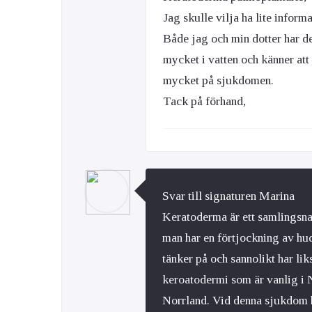
Jag skulle vilja ha lite infor
Både jag och min dotter har d
Ögon & Öron
mycket i vatten och känner att
Övervikt
mycket på sjukdomen.
Tack på förhand,
Svar till signaturen Marina
Keratoderma är ett samlingsna
man har en förtjockning av hud
tänker på och sannolikt har lik
keroatodermi som är vanlig i 
Norrland. Vid denna sjukdom ha