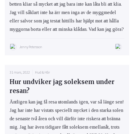
betten kliar så mycket att jag bara inte kan låta bli att klia.
Jag vill såklart inte ha ärr men inga av de myggmedel
eller salvor som jag testat hittills har hjälpt mot att hålla
myggorna borta eller att minska klådan. Vad kan jag göra?
Jenny Petersson
31 mars, 2022
Hud & Hår
Hur undviker jag soleksem under
resan?
Äntligen kan jag få resa utomlands igen, var så länge sen!
Jag har inte har vistats speciellt mycket i den starka solen
de senaste två åren och vill därför inte riskera att bränna
mig. Jag har även tidigare fått soleksem emellanåt, trots