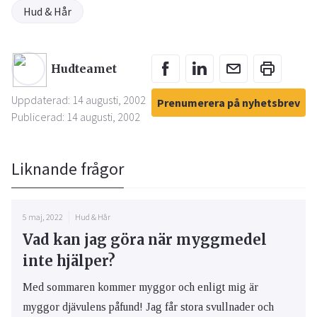
Hud & Hår
Hudteamet
Uppdaterad: 14 augusti, 2002
Prenumerera på nyhetsbrev
Publicerad: 14 augusti, 2002
Liknande frågor
5 maj, 2022
Hud & Hår
Vad kan jag göra när myggmedel
inte hjälper?
Med sommaren kommer myggor och enligt mig är
myggor djävulens påfund! Jag får stora svullnader och