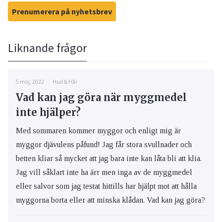
Prenumerera på nyhetsbrev
Liknande frågor
5 maj, 2022
Hud & Hår
Vad kan jag göra när myggmedel
inte hjälper?
Med sommaren kommer myggor och enligt mig är
myggor djävulens påfund! Jag får stora svullnader och
betten kliar så mycket att jag bara inte kan låta bli att klia.
Jag vill såklart inte ha ärr men inga av de myggmedel
eller salvor som jag testat hittills har hjälpt mot att hålla
myggorna borta eller att minska klådan. Vad kan jag göra?