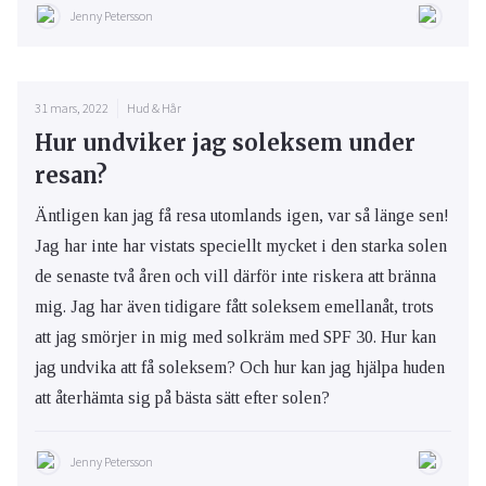
Jenny Petersson
31 mars, 2022
Hud & Hår
Hur undviker jag soleksem under
resan?
Äntligen kan jag få resa utomlands igen, var så länge sen!
Jag har inte har vistats speciellt mycket i den starka solen
de senaste två åren och vill därför inte riskera att bränna
mig. Jag har även tidigare fått soleksem emellanåt, trots
att jag smörjer in mig med solkräm med SPF 30. Hur kan
jag undvika att få soleksem? Och hur kan jag hjälpa huden
att återhämta sig på bästa sätt efter solen?
Jenny Petersson