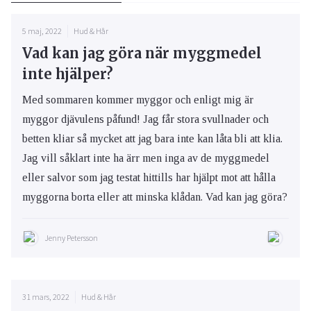
5 maj, 2022
Hud & Hår
Vad kan jag göra när myggmedel
inte hjälper?
Med sommaren kommer myggor och enligt mig är
myggor djävulens påfund! Jag får stora svullnader och
betten kliar så mycket att jag bara inte kan låta bli att klia.
Jag vill såklart inte ha ärr men inga av de myggmedel
eller salvor som jag testat hittills har hjälpt mot att hålla
myggorna borta eller att minska klådan. Vad kan jag göra?
Jenny Petersson
31 mars, 2022
Hud & Hår