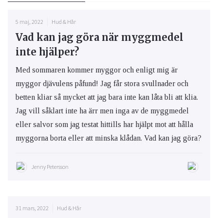
5 maj, 2022
Hud & Hår
Vad kan jag göra när myggmedel
inte hjälper?
Med sommaren kommer myggor och enligt mig är
myggor djävulens påfund! Jag får stora svullnader och
betten kliar så mycket att jag bara inte kan låta bli att klia.
Jag vill såklart inte ha ärr men inga av de myggmedel
eller salvor som jag testat hittills har hjälpt mot att hålla
myggorna borta eller att minska klådan. Vad kan jag göra?
Jenny Petersson
31 mars, 2022
Hud & Hår