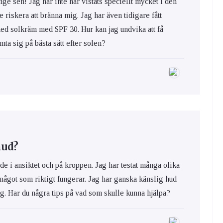
nge sen! Jag har inte har vistats speciellt mycket i den
e riskera att bränna mig. Jag har även tidigare fått
med solkräm med SPF 30. Hur kan jag undvika att få
ta sig på bästa sätt efter solen?
hud?
de i ansiktet och på kroppen. Jag har testat många olika
 något som riktigt fungerar. Jag har ganska känslig hud
ig. Har du några tips på vad som skulle kunna hjälpa?