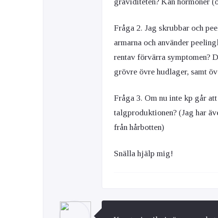
graviditeten? Kan hormoner (ö
Fråga 2. Jag skrubbar och peel
armarna och använder peelingk
rentav förvärra symptomen? Dv
grövre övre hudlager, samt öv
Fråga 3. Om nu inte kp går att
talgproduktionen? (Jag har äve
från hårbotten)
Snälla hjälp mig!