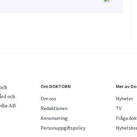
Om DOKTORN
Mer av D
och
ård och
Om oss
Nyheter
edia AB
Redaktionen
TV
Annonsering
Fråga dok
Personuppgiftspolicy
Nyhetsbr