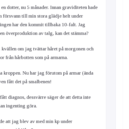
t en dotter, nu 5 månader. Innan graviditeten hade
en försvann till min stora glädje helt under
ningen har den kommit tillbaka 10-falt. Jag
t en överproduktion av talg, kan det stämma?
å kvällen om jag tvättar håret på morgonen och
r från hårbotten som på armarna.
ela kroppen. Nu har jag förutom på armar (ända
ven fått det på smalbenen!
 fått diagnos, dessvärre säger de att detta inte
an ingenting göra.
de att jag blev av med min kp under