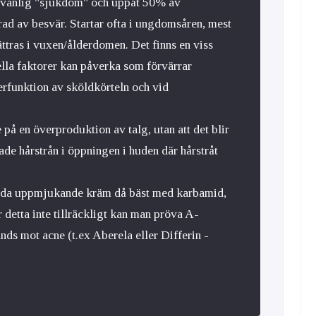
t vanlig "sjukdom" och uppåt 50% av
ad av besvär. Startar ofta i ungdomsåren, mest
ttras i vuxen/ålderdomen. Det finns en viss
lla faktorer kan påverka som förvärrar
rfunktion av sköldkörteln och vid
på en överproduktion av talg, utan att det blir
e hårstrån i öppningen i huden där hårstråt
ända uppmjukande kräm då bäst med karbamid,
 detta inte tillräckligt kan man pröva A-
s mot acne (t.ex Aberela eller Differin -