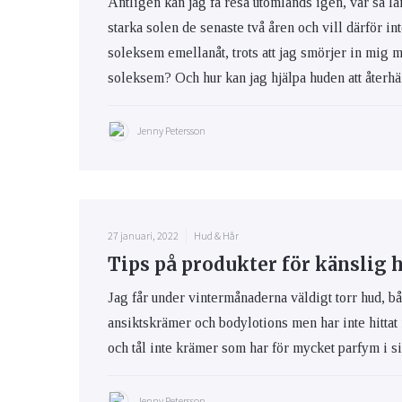
Äntligen kan jag få resa utomlands igen, var så lä
starka solen de senaste två åren och vill därför int
soleksem emellanåt, trots att jag smörjer in mig 
soleksem? Och hur kan jag hjälpa huden att återhäm
Jenny Petersson
27 januari, 2022
Hud & Hår
Tips på produkter för känslig 
Jag får under vintermånaderna väldigt torr hud, bå
ansiktskrämer och bodylotions men har inte hittat
och tål inte krämer som har för mycket parfym i s
Jenny Petersson