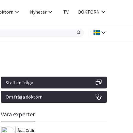
oktorn
Nyheter
TV
DOKTORN
Hjärnan & Nerver
Infektioner &
Vacciner
Hjärta & Kärl
din
e besvara
Hud & Hår
ar
n
Ställ en fråga
Rökavvänjning
Sex & Samliv
Om fråga doktorn
Rörelseapparaten
Sömn & Stress
icy.
Våra experter
Åsa Cidh