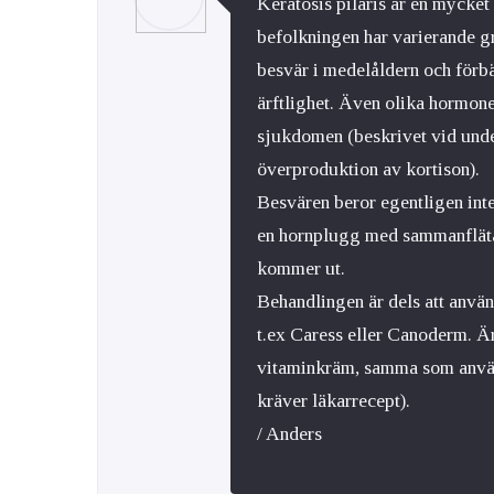
Keratosis pilaris är en mycke
befolkningen har varierande gr
besvär i medelåldern och förbä
ärftlighet. Även olika hormone
sjukdomen (beskrivet vid unde
överproduktion av kortison).
Besvären beror egentligen inte 
en hornplugg med sammanflätad
kommer ut.
Behandlingen är dels att anv
t.ex Caress eller Canoderm. Är
vitaminkräm, samma som använd
kräver läkarrecept).
/ Anders