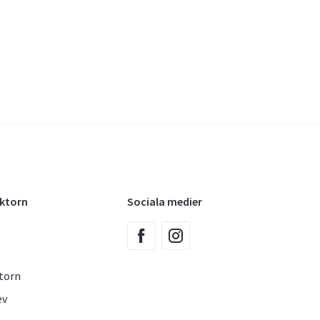
oktorn
Sociala medier
torn
ev