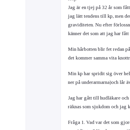
Jag är en tjej på 32 år som fåt
jag lätt tendens till kp, men d
Ögon & Öron
graviditeten. Nu efter förloss
Övervikt
känner det som att jag har fåt
Min hårbotten blir fet redan p
det kommer samma vita knottro
Min kp har spridit sig över h
ner på underarmarna)och lår ä
Jag har gått till hudläkare och
räknas som sjukdom och jag k
Fråga 1. Vad var det som gjor