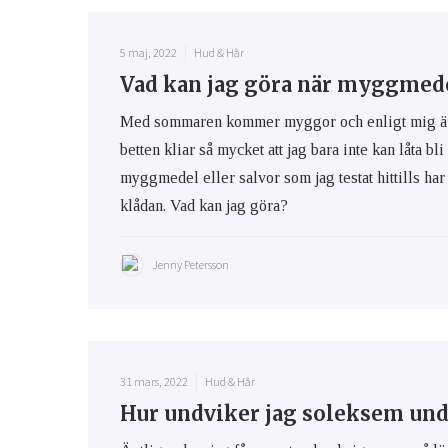
5 maj, 2022
Hud & Hår
Vad kan jag göra när myggmedel
Med sommaren kommer myggor och enligt mig är m
betten kliar så mycket att jag bara inte kan låta bli
myggmedel eller salvor som jag testat hittills har 
klådan. Vad kan jag göra?
Jenny Petersson
31 mars, 2022
Hud & Hår
Hur undviker jag soleksem und