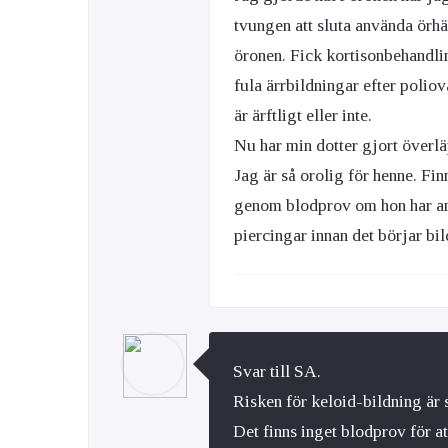
tvungen att sluta använda örh
öronen. Fick kortisonbehandlin
fula ärrbildningar efter polio
är ärftligt eller inte.
Nu har min dotter gjort överl
Jag är så orolig för henne. Fin
genom blodprov om hon har an
piercingar innan det börjar bi
Svar till SA.
Risken för keloid-bildning är s
Det finns inget blodprov för att