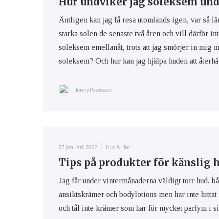
Hur undviker jag soleksem und
Äntligen kan jag få resa utomlands igen, var så lä
starka solen de senaste två åren och vill därför int
soleksem emellanåt, trots att jag smörjer in mig 
soleksem? Och hur kan jag hjälpa huden att återhäm
Jenny Petersson
27 januari, 2022
Hud & Hår
Tips på produkter för känslig 
Jag får under vintermånaderna väldigt torr hud, bå
ansiktskrämer och bodylotions men har inte hittat
och tål inte krämer som har för mycket parfym i s