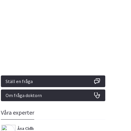
Vacciner
Hjärta & Kärl
Hud & Hår
Rökavvänjning
Sex & Samliv
din
e besvara
Rörelseapparaten
Sömn & Stress
ar
n
Ställ en fråga
Om fråga doktorn
icy.
Våra experter
Åsa Cidh