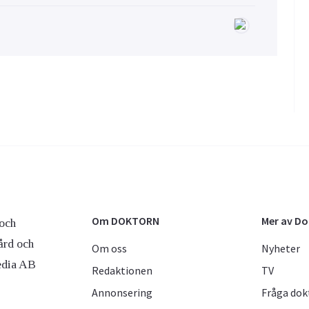
Om DOKTORN
Mer av D
och
ård och
Om oss
Nyheter
edia AB
Redaktionen
TV
Annonsering
Fråga dok