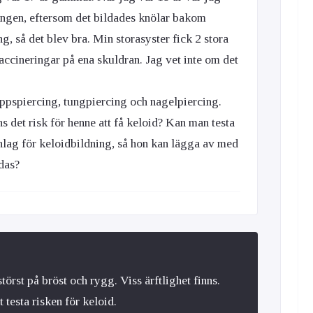
ängen, eftersom det bildades knölar bakom
g, så det blev bra. Min storasyster fick 2 stora
vaccineringar på ena skuldran. Jag vet inte om det
äppspiercing, tungpiercing och nagelpiercing.
ns det risk för henne att få keloid? Kan man testa
lag för keloidbildning, så hon kan lägga av med
ldas?
törst på bröst och rygg. Viss ärftlighet finns.
 testa risken för keloid.