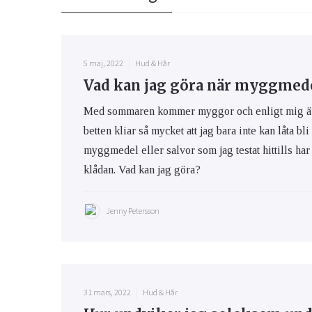
5 maj, 2022
Hud & Hår
Vad kan jag göra när myggmedel
Med sommaren kommer myggor och enligt mig är m
betten kliar så mycket att jag bara inte kan låta bli
myggmedel eller salvor som jag testat hittills har 
klådan. Vad kan jag göra?
Jenny Petersson
31 mars, 2022
Hud & Hår