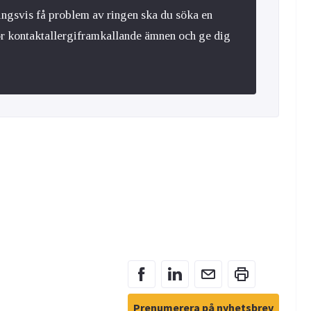
ingsvis få problem av ringen ska du söka en
ör kontaktallergiframkallande ämnen och ge dig
Prenumerera på nyhetsbrev