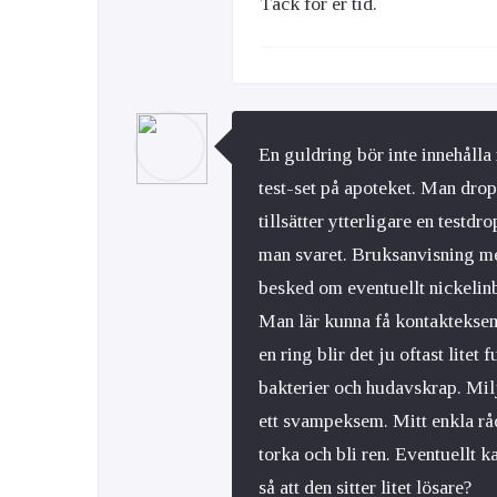
Tack för er tid.
En guldring bör inte innehålla 
test-set på apoteket. Man dro
tillsätter ytterligare en testd
man svaret. Bruksanvisning me
besked om eventuellt nickelinb
Man lär kunna få kontakteksem
en ring blir det ju oftast litet
bakterier och hudavskrap. Mi
ett svampeksem. Mitt enkla råd 
torka och bli ren. Eventuellt k
så att den sitter litet lösare?