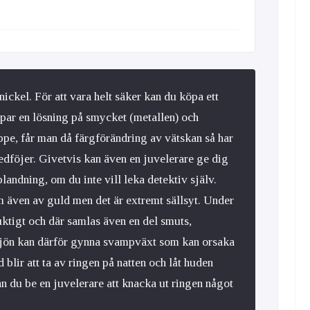
nickel. För att vara helt säker kan du köpa ett
ppar en lösning på smycket (metallen) och
roppe, får man då färgförändring av vätskan så har
dföjer. Givetvis kan även en juvelerare ge dig
landning, om du inte vill leka detektiv själv.
 även av guld men det är extremt sällsyt. Under
 fuktigt och där samlas även en del smuts,
ljön kan därför gynna svampväxt som kan orsaka
blir att ta av ringen på natten och låt huden
an du be en juvelerare att knacka ut ringen något