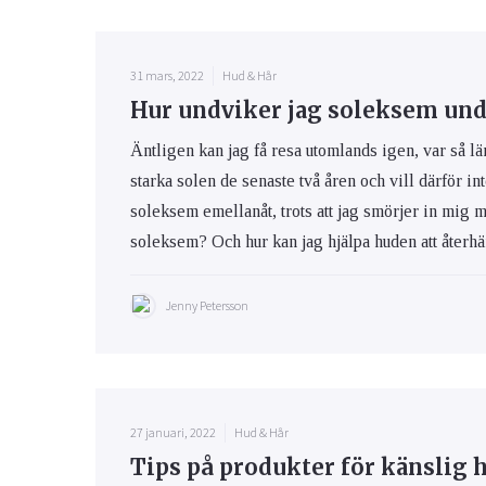
31 mars, 2022
Hud & Hår
Hur undviker jag soleksem und
Äntligen kan jag få resa utomlands igen, var så lä
starka solen de senaste två åren och vill därför int
soleksem emellanåt, trots att jag smörjer in mig 
soleksem? Och hur kan jag hjälpa huden att återhäm
Jenny Petersson
27 januari, 2022
Hud & Hår
Tips på produkter för känslig 