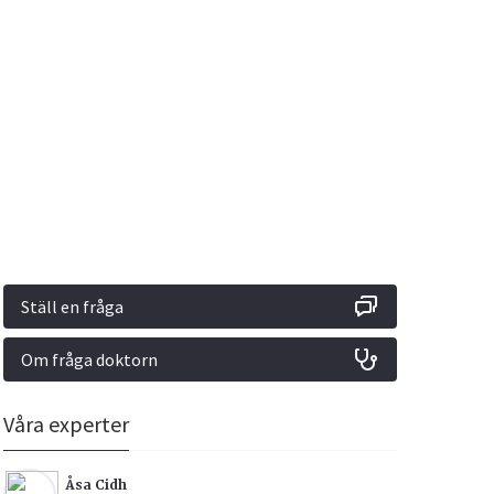
Vacciner
Hjärta & Kärl
Hud & Hår
Rökavvänjning
Sex & Samliv
din
e besvara
Rörelseapparaten
Sömn & Stress
ar
n
Ställ en fråga
Om fråga doktorn
icy.
Våra experter
Åsa Cidh